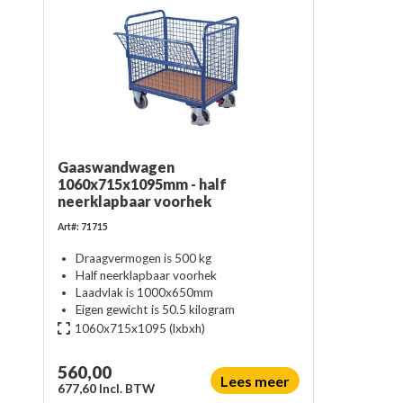
Gaaswandwagen
1060x715x1095mm - half
neerklapbaar voorhek
Art#: 71715
Draagvermogen is 500 kg
Half neerklapbaar voorhek
Laadvlak is 1000x650mm
Eigen gewicht is 50.5 kilogram
1060x715x1095
(lxbxh)
560,00
Lees meer
677,60 Incl. BTW