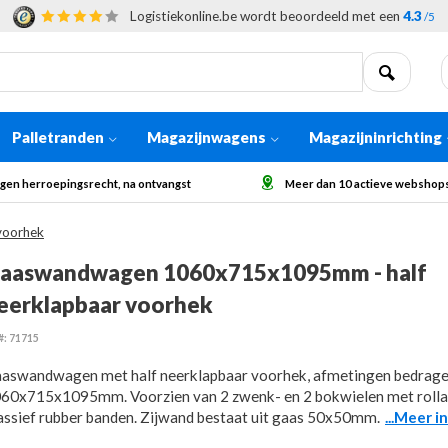
Logistiekonline.be wordt beoordeeld met een
4.3
/5
Palletranden
Magazijnwagens
Magazijninrichting
echt, na ontvangst
Meer dan 10 actieve webshops in Europa
voorhek
aaswandwagen 1060x715x1095mm - half
eerklapbaar voorhek
#: 71715
aswandwagen met half neerklapbaar voorhek, afmetingen bedrag
60x715x1095mm. Voorzien van 2 zwenk- en 2 bokwielen met rolla
ssief rubber banden. Zijwand bestaat uit gaas 50x50mm.
...Meer i