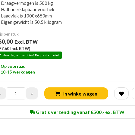
Draagvermogen is 500 kg
Half neerklapbaar voorhek
Laadvlak is 1000x650mm
Eigen gewicht is 50.5 kilogram
js per stuk
60,00
Excl. BTW
77,60
Incl. BTW)
Need large quantities? Request a quote!
Op voorraad
10-15 werkdagen
-
+
In winkelwagen
Gratis verzending vanaf €500,- ex. BTW