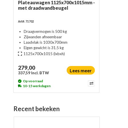
Plateauwagen 1125x700x1015mm -
met draadwandbeugel
Art#: 71702
Draagvermogen is 500 kg
Zijwanden afneembaar
Laadvlak is 1030x700mm
Eigen gewicht is 31.5 kg
1125x700x1015
(lxbxh)
279,00
Lees meer
337,59 Incl. BTW
Op voorraad
10-15 werkdagen
Recent bekeken