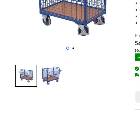
Pri
5
(
6