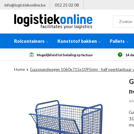
info@logistiekonline.be
052 25 02 08
Rolcontainers
Kunststof bakken
Pallets
Mogelijkheid tot betaling op factuur
14 dagen herroepingsr
Home
Gaaswandwagen 1060x715x1095mm - half neerklapbaar 
G
n
Art
Ga
10
ma