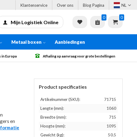
Klantenservice
Over ons
Blog Pagina
NL
0
0
Mijn Logistiek Online
Metaal boxen
Aanbiedingen
Afhaling op aanvraag voor grote bestellingen
Gratis verzen
Product specificaties
Artikelnummer (SKU):
71715
Lengte (mm):
1060
en
Breedte (mm):
715
gers en
Hoogte (mm):
1095
nformatie
Gewicht (kg):
50.5