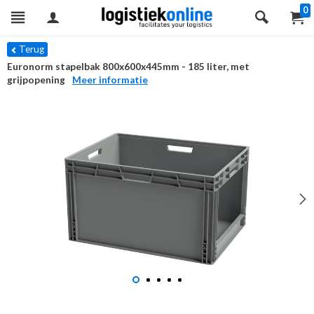
0
Terug
Euronorm stapelbak 800x600x445mm - 185 liter, met
grijpopening
Meer informatie