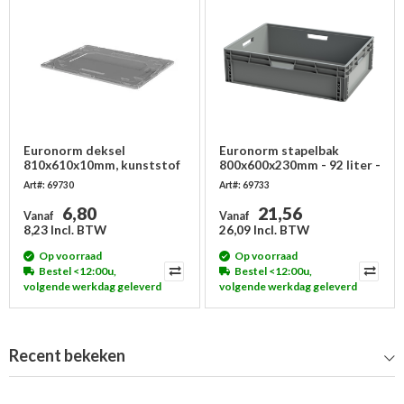
Euronorm deksel
Euronorm stapelbak
810x610x10mm, kunststof
800x600x230mm - 92 liter -
- zonder scharnieren
gesloten
Art#: 69730
Art#: 69733
6,80
21,56
Vanaf
Vanaf
8,23 Incl. BTW
26,09 Incl. BTW
Op voorraad
Op voorraad
Bestel <12:00u,
Bestel <12:00u,
volgende werkdag geleverd
volgende werkdag geleverd
Recent bekeken