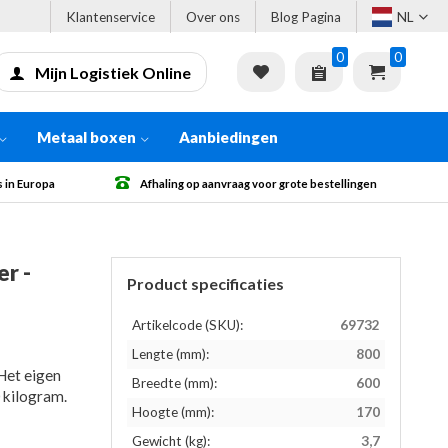
Klantenservice
Over ons
Blog Pagina
NL
0
0
Mijn Logistiek Online
Metaal boxen
Aanbiedingen
g op aanvraag voor grote bestellingen
Gratis verzending vanaf € 500
r -
Product specificaties
Artikelcode (SKU):
69732
Lengte (mm):
800
Het eigen
Breedte (mm):
600
 kilogram.
Hoogte (mm):
170
Gewicht (kg):
3,7