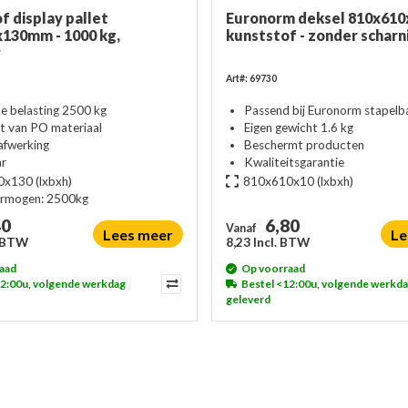
f display pallet
Euronorm deksel 810x61
130mm - 1000 kg,
kunststof - zonder scharn
r
Art#: 69730
he belasting 2500 kg
Passend bij Euronorm stapelb
 van PO materiaal
Eigen gewicht 1.6 kg
afwerking
Beschermt producten
ar
Kwaliteitsgarantie
0x130
(lxbxh)
810x610x10
(lxbxh)
ermogen:
2500kg
40
6,80
Vanaf
Lees meer
Le
. BTW
8,23 Incl. BTW
aad
Op voorraad
12:00u, volgende werkdag
Bestel <12:00u, volgende werkd
geleverd