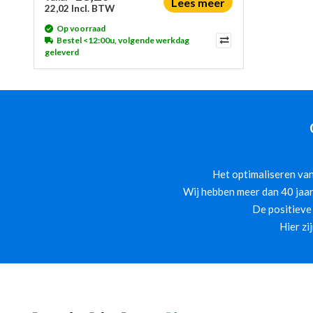
Lees meer
22,02 Incl. BTW
Op voorraad
Bestel <12:00u, volgende werkdag
geleverd
Het optimaliseren van
Wij hebben meer dan 40 jaar
De positieve
Hier zi