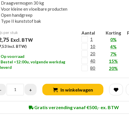
Draagvermogen 30 kg
Voor kleine en vloeibare producten
Open handgreep
Type II kunststof bak
js per stuk
Aantal
Korting
P
2,75
1
0%
Excl. BTW
10
7,53
Incl. BTW)
4%
20
7%
Op voorraad
40
15%
Bestel <12:00u, volgende werkdag
leverd
80
20%
-
+
In winkelwagen
Gratis verzending vanaf €500,- ex. BTW