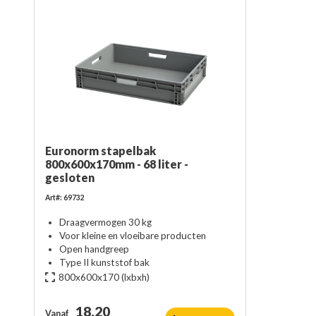
Euronorm stapelbak
800x600x170mm - 68 liter -
gesloten
Art#: 69732
Draagvermogen 30 kg
Voor kleine en vloeibare producten
Open handgreep
Type II kunststof bak
800x600x170
(lxbxh)
18,20
Vanaf