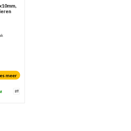
0x10mm,
ieren
ak
es meer
ag