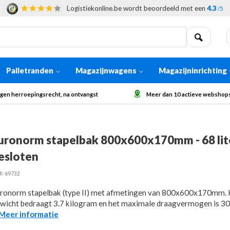
Logistiekonline.be wordt beoordeeld met een
4.3
/5
Palletranden
Magazijnwagens
Magazijninrichting
gst
Meer dan 10 actieve webshops in Europa
Afhalin
uronorm stapelbak 800x600x170mm - 68 lite
esloten
#: 69732
ronorm stapelbak (type II) met afmetingen van 800x600x170mm. 
wicht bedraagt 3.7 kilogram en het maximale draagvermogen is 30
..Meer informatie