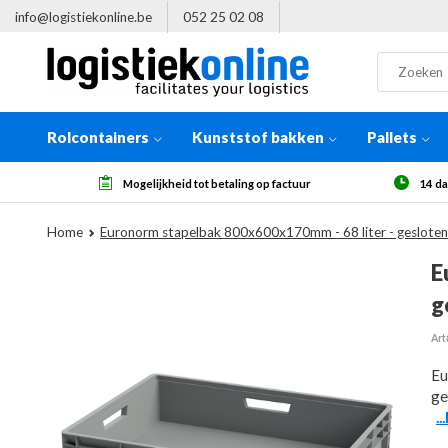
info@logistiekonline.be
052 25 02 08
Rolcontainers
Kunststof bakken
Pallets
id tot betaling op factuur
14 dagen herroepingsrecht, na ontvan
Home
Euronorm stapelbak 800x600x170mm - 68 liter - gesloten
E
g
Art
Eu
ge
.