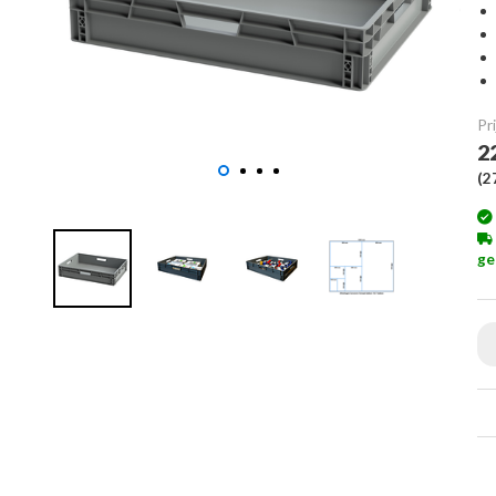
Pri
2
(
2
ge