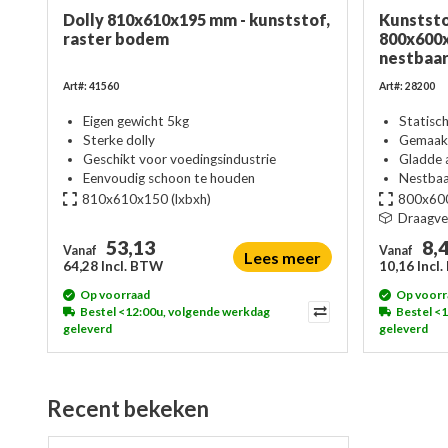
Dolly 810x610x195 mm - kunststof,
Kunststo
raster bodem
800x600x
nestbaa
Art#: 41560
Art#: 28200
Eigen gewicht 5kg
Statisc
Sterke dolly
Gemaakt
Geschikt voor voedingsindustrie
Gladde 
Eenvoudig schoon te houden
Nestba
810x610x150
(lxbxh)
800x60
Draagv
53,13
8,
Vanaf
Vanaf
Lees meer
64,28 Incl. BTW
10,16 Incl
Op voorraad
Op voorr
Bestel <12:00u, volgende werkdag
Bestel <
geleverd
geleverd
Recent bekeken