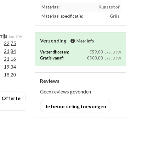
Materiaal:
Kunststof
Materiaal specificatie:
Grijs
rijs
Excl. BTW
Verzending
Meer info
22,75
21,84
Verzendkosten:
€59,00
Excl. BTW
Gratis vanaf:
€500,00
21,16
Excl. BTW
19,34
18,20
Reviews
Geen reviews gevonden
Offerte
Je beoordeling toevoegen