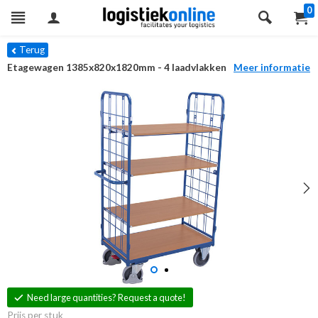
0
Terug
Etagewagen 1385x820x1820mm - 4 laadvlakken
Meer informatie
Need large quantities? Request a quote!
Prijs per stuk