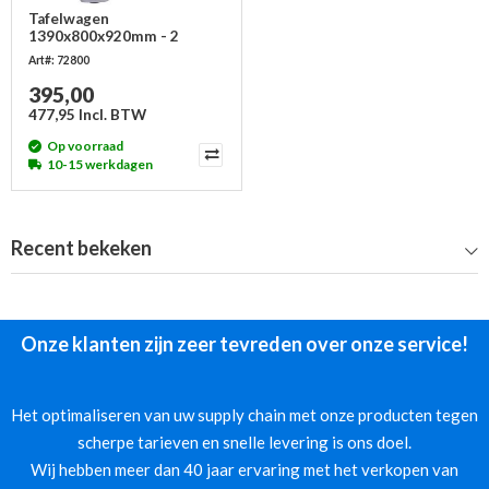
Tafelwagen
1390x800x920mm - 2
laadvlakken - zwaar
Art#: 72800
395,00
477,95 Incl. BTW
Op voorraad
10-15 werkdagen
Recent bekeken
Onze klanten zijn zeer tevreden over onze service!
Het optimaliseren van uw supply chain met onze producten tegen
scherpe tarieven en snelle levering is ons doel.
Wij hebben meer dan 40 jaar ervaring met het verkopen van