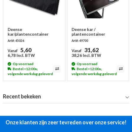
Deense
Deense kar /
kar/plantencontainer
plantencontainer
lekbak 1260x555x29mm
schrijfbord 400x530x25mm
Art#: 45026
Art#: 49700
5,60
31,62
Vanaf
Vanaf
6,78 Incl. BTW
38,26 Incl. BTW
Op voorraad
Op voorraad
Bestel <12:00u,
Bestel <12:00u,
volgende werkdag geleverd
volgende werkdag geleverd
Recent bekeken
Onze klanten zijn zeer tevreden over onze service!