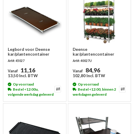
Legbord voor Deense
Deense
kar/plantencontainer
kar/plantencontainer
1275x555mm
1350x565x1900mm -
Art#: 45027
Art#: 40027U
gebruikt
11,16
84,96
Vanaf
Vanaf
13,50 Incl. BTW
102,80 Incl. BTW
Op voorraad
Op voorraad
Bestel <12:00u,
Bestel <12:00, binnen 2
volgende werkdag geleverd
werkdagen geleverd