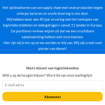
Het optimaliseren van uw supply chain met onze producten tegen
scherpe tarieven en snelle levering is ons doel.
Wij hebben meer dan 40 jaar ervaring met het verkopen van
logistieke middelen en ladingdragers vanuit 11 landen in Europa.
De positieve reviews wijzen uit dat we een vruchtbare
samenwerking hebben met onze klanten.
Hier zijn wij trots op en we worden er blij van. Wij zijn u met veel
plezier van dienst!
Niets missen van logistiekonline
Wilt u op de hoogte blijven? Word lid van onze mailinglijst:
Abonneer