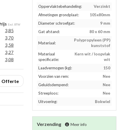
Oppervlaktebehandeling:
Verzinkt
Afmetingen grondplaat:
105x80mm
Diameter schroefgat:
9 mm
rijs
Excl. BTW
3,85
Gat afstand:
80 x 60 mm
3,70
Polypropyleen (PP)
Materiaal:
3,58
kunststof
3,27
Materiaal
Kern wit / loopvlak
3,08
specificatie:
wit
Laadvermogen (kg):
150
Voorzien van rem:
Nee
Offerte
Geluidsdempend:
Nee
Streeploos:
Nee
Uitvoering:
Bokwiel
Verzending
Meer info