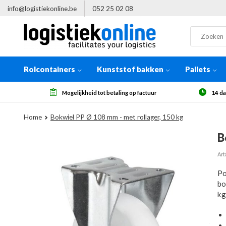
info@logistiekonline.be
052 25 02 08
Rolcontainers
Kunststof bakken
Pallets
betaling op factuur
14 dagen herroepingsrecht, na ontvangst
Home
Bokwiel PP Ø 108 mm - met rollager, 150 kg
B
Art
Po
bo
kg