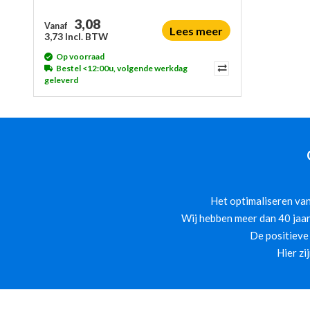
3,08
Vanaf
Lees meer
3,73 Incl. BTW
Op voorraad
Bestel <12:00u, volgende werkdag
geleverd
Het optimaliseren van
Wij hebben meer dan 40 jaar
De positieve
Hier zi