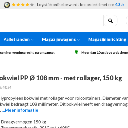
Logistiekonline.be wordt beoordeeld met een
4.3
/5
Palletranden
Magazijnwagens
Magazijninrichting
Meer dan 10 actieve webshops in Europa
Afhaling op a
okwiel PP Ø 108 mm - met rollager, 150 kg
#: 48164
lypropyleen bokwiel met rollager voor rolcontainers. Diameter van
kwiel bedraagt 108 millimeter. Dit bokwiel heeft een draagvermo
.
...Meer informatie
Draagvermogen 150 kg
Temperatuurbereik -20°C tot +60°C