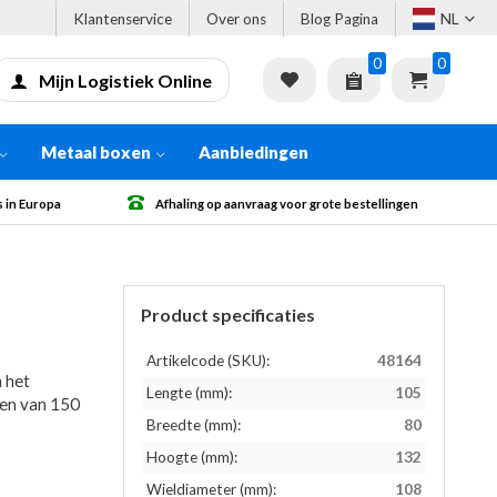
Klantenservice
Over ons
Blog Pagina
NL
0
0
Mijn Logistiek Online
Metaal boxen
Aanbiedingen
anvraag voor grote bestellingen
Gratis verzending vanaf € 500 excl.
Product specificaties
Artikelcode (SKU):
48164
 het
Lengte (mm):
105
gen van 150
Breedte (mm):
80
Hoogte (mm):
132
Wieldiameter (mm):
108