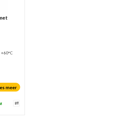
met
t +60°C
es meer
ag