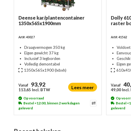
Deense kar/plantencontainer
Dolly 61
1350x565x1900mm
raster 
Art#: 40027
Art#: 41562
Draagvermogen 350 kg
Voldoet
Eigen gewicht 37 kg
Eenvoud
Inclusief 3 legborden
Geschik
Volledig demontabel
Eigen ge
1350x565x1900
(lxbxh)
610x41
93,92
40
Vanaf
Vanaf
Lees meer
113,65 Incl. BTW
49,00 Incl
Op voorraad
Op voorr
Bestel <12:00, binnen 2 werkdagen
Bestel <
geleverd
geleverd