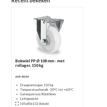
Recent bekeken
Bokwiel PP Ø 108 mm - met
rollager, 150 kg
Art#: 48164
Draagvermogen 150 kg
Temperatuurbereik -20°C tot +60°C
Gatenpatroon 80x60mm
Lichtgewicht
105x80x132
(lxbxh)