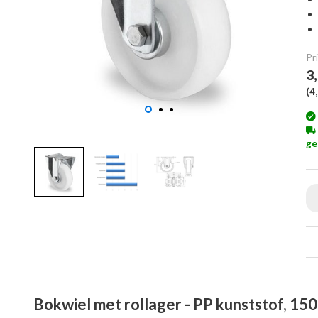
Pri
3
(
4
ge
Bokwiel met rollager - PP kunststof, 15