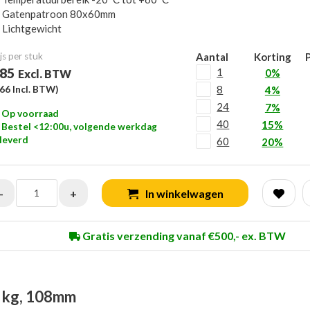
Gatenpatroon 80x60mm
Lichtgewicht
js per stuk
Aantal
Korting
P
,85
1
0%
Excl. BTW
8
,66
Incl. BTW)
4%
24
7%
Op voorraad
40
15%
Bestel <12:00u, volgende werkdag
leverd
60
20%
-
+
In winkelwagen
Gratis verzending vanaf €500,- ex. BTW
0 kg, 108mm