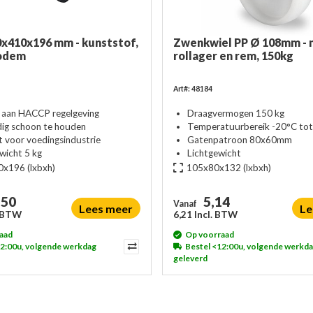
0x410x196 mm - kunststof,
Zwenkwiel PP Ø 108mm - 
bodem
rollager en rem, 150kg
Art#: 48184
 aan HACCP regelgeving
Draagvermogen 150 kg
ig schoon te houden
Temperatuurbereik -20°C to
t voor voedingsindustrie
Gatenpatroon 80x60mm
wicht 5 kg
Lichtgewicht
0x196
(lxbxh)
105x80x132
(lxbxh)
,50
5,14
Vanaf
Lees meer
Le
. BTW
6,21 Incl. BTW
aad
Op voorraad
12:00u, volgende werkdag
Bestel <12:00u, volgende werkd
geleverd