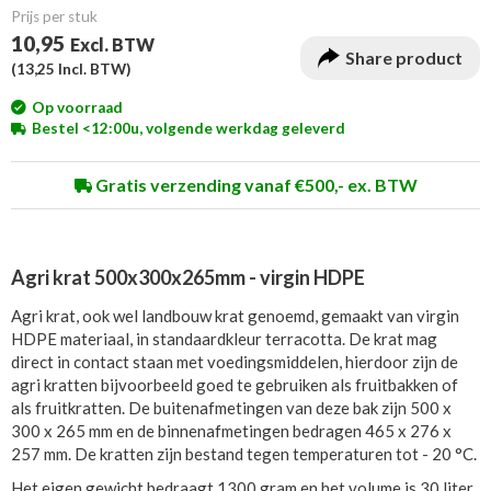
Prijs per stuk
10,95
Excl. BTW
Share product
(
13,25
Incl. BTW)
Op voorraad
Bestel <12:00u, volgende werkdag geleverd
Gratis verzending vanaf €500,- ex. BTW
Agri krat 500x300x265mm - virgin HDPE
Agri krat, ook wel landbouw krat genoemd, gemaakt van virgin
HDPE materiaal, in standaardkleur terracotta. De krat mag
direct in contact staan met voedingsmiddelen, hierdoor zijn de
agri kratten bijvoorbeeld goed te gebruiken als fruitbakken of
als fruitkratten. De buitenafmetingen van deze bak zijn 500 x
300 x 265 mm en de binnenafmetingen bedragen 465 x 276 x
257 mm. De kratten zijn bestand tegen temperaturen tot - 20 °C.
Het eigen gewicht bedraagt 1300 gram en het volume is 30 liter.