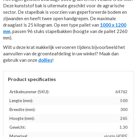
Deze kunststof bak is uitermate geschikt voor de agrarische
sector. De stapelbak is voorzien van geperforeerde bodem en
zijwanden en heeft twee open handgrepen. De maximale
draaglast is 25 kilogram. Op een type pallet van
1000 x 1200
mm
, passen 96 stuks stapelbakken (hoogte van de pallet 2260
mm).
Wilt u deze krat makkelijk vervoeren tijdens bijvoorbeeld het
aanvullen van de groenteafdeling in uw winkel? Maak dan
gebruik van onze
dollies
!
Product specificaties
Artikelnummer (SKU):
64762
Lengte (mm):
500
Breedte (mm):
300
Hoogte (mm):
265
Gewicht:
1.30
Materiaal:
virgin HDPE