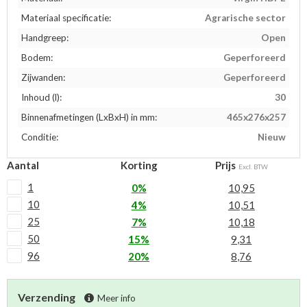
Materiaal specificatie:
Agrarische sector
Handgreep:
Open
Bodem:
Geperforeerd
Zijwanden:
Geperforeerd
Inhoud (l):
30
Binnenafmetingen (LxBxH) in mm:
465x276x257
Conditie:
Nieuw
Aantal
Korting
Prijs
Excl. BTW
1
0%
10,95
10
4%
10,51
25
7%
10,18
50
15%
9,31
96
20%
8,76
Verzending
Meer info