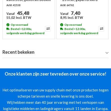
Art#: 41538
Art#: 64761
45,48
7,40
Vanaf
Vanaf
55,02 Incl. BTW
8,95 Incl. BTW
Op voorraad
Op voorraad
Bestel <12:00u,
Bestel <12:00u,
volgende werkdag geleverd
volgende werkdag geleverd
Recent bekeken
Onze klanten zijn zeer tevreden over onze service!
Het optimaliseren van uw supply chain met onze producten tegen
scherpe tarieven en snelle levering is ons doel.
Wij hebben meer dan 40 jaar ervaring met het verkopen van
logistieke middelen en ladingdragers vanuit 11 landen in Europa.