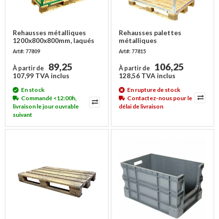
Rehausses métalliques
Rehausses palettes
1200x800x800mm, laqués
métalliques
vert
1200x800x1000 mm
Art#: 77809
Art#: 77815
89,25
106,25
À partir de
À partir de
107,99 TVA inclus
128,56 TVA inclus
En stock
En rupture de stock
Commandé <12:00h,
Contactez-nous pour le
livraison le jour ouvrable
délai de livraison
suivant