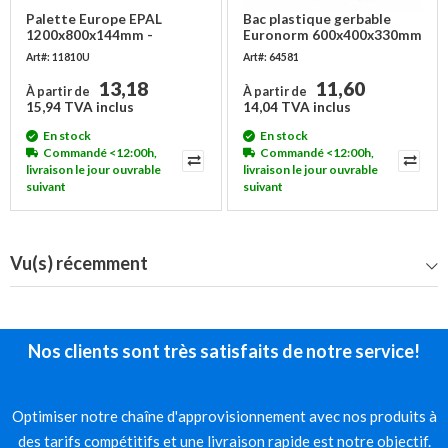
Palette Europe EPAL
Bac plastique gerbable
1200x800x144mm -
Euronorm 600x400x330mm
occasion, 1500 kg
Art#: 11810U
Art#: 64581
13,18
11,60
À partir de
À partir de
15,94 TVA inclus
14,04 TVA inclus
En stock
En stock
Commandé <12:00h,
Commandé <12:00h,
livraison le jour ouvrable
livraison le jour ouvrable
suivant
suivant
Vu(s) récemment
Nos clients sont très satisfaits de notre service!
Optimiser notre chaîne d'approvisionnement avec nos produits à
des tarifs compétitifs et une livraison rapide est notre objectif.