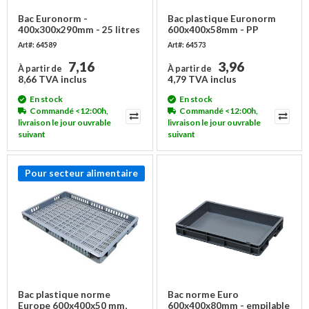
Bac Euronorm -
Bac plastique Euronorm
400x300x290mm - 25 litres
600x400x58mm - PP
Art#: 64589
Art#: 64573
7,16
3,96
À partir de
À partir de
8,66 TVA inclus
4,79 TVA inclus
En stock
En stock
Commandé <12:00h,
Commandé <12:00h,
livraison le jour ouvrable
livraison le jour ouvrable
suivant
suivant
Pour secteur alimentaire
Bac plastique norme
Bac norme Euro
Europe 600x400x50 mm,
600x400x80mm - empilable