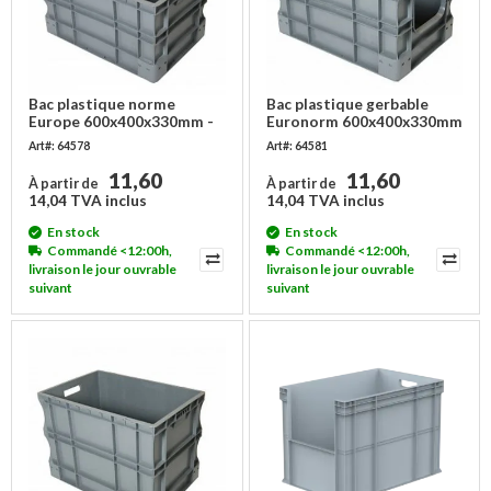
Bac plastique norme
Bac plastique gerbable
Europe 600x400x330mm -
Euronorm 600x400x330mm
empilable
Art#: 64578
Art#: 64581
11,60
11,60
À partir de
À partir de
14,04 TVA inclus
14,04 TVA inclus
En stock
En stock
Commandé <12:00h,
Commandé <12:00h,
livraison le jour ouvrable
livraison le jour ouvrable
suivant
suivant