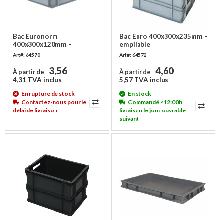
Bac Euronorm
Bac Euro 400x300x235mm -
400x300x120mm -
empilable
plastique PP - 10 litres
Art#: 64570
Art#: 64572
3,56
4,60
À partir de
À partir de
4,31 TVA inclus
5,57 TVA inclus
En rupture de stock
En stock
Contactez-nous pour le
Commandé <12:00h,
délai de livraison
livraison le jour ouvrable
suivant