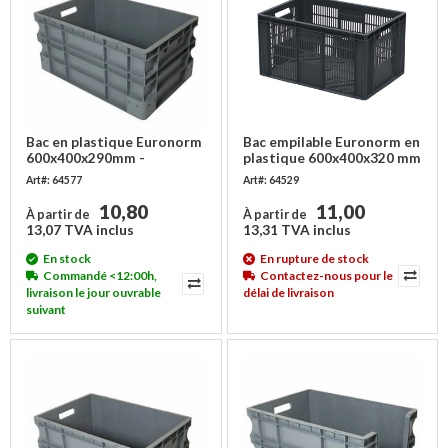
Bac en plastique Euronorm
Bac empilable Euronorm en
600x400x290mm -
plastique 600x400x320 mm
empilable
Art#: 64577
Art#: 64529
10,80
11,00
À partir de
À partir de
13,07 TVA inclus
13,31 TVA inclus
En stock
En rupture de stock
Commandé <12:00h,
Contactez-nous pour le
livraison le jour ouvrable
délai de livraison
suivant