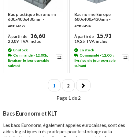
Bac plastique Euronorm
Bac norme Europe
600x400x430mm -
600x400x430mm -
empilable
ouverture frontale
Art#: 64579
Art#: 64582
16,60
15,91
À partir de
À partir de
20,09 TVA inclus
19,25 TVA inclus
En stock
En stock
Commandé <12:00h,
Commandé <12:00h,
livraison le jour ouvrable
livraison le jour ouvrable
suivant
suivant
1
2
Page 1 de 2
Bacs Euronorm et KLT
Les bacs Euronorm, également appelés eurocaisses, sont des
aides logistiques très pratiques pour le stockage ou la