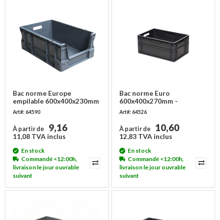
Bac norme Europe
Bac norme Euro
empilable 600x400x230mm
600x400x270mm -
- 45 litres - avec poignées
empilable
Art#: 64590
Art#: 64526
ouvertes
9,16
10,60
À partir de
À partir de
11,08 TVA inclus
12,83 TVA inclus
En stock
En stock
Commandé <12:00h,
Commandé <12:00h,
livraison le jour ouvrable
livraison le jour ouvrable
suivant
suivant