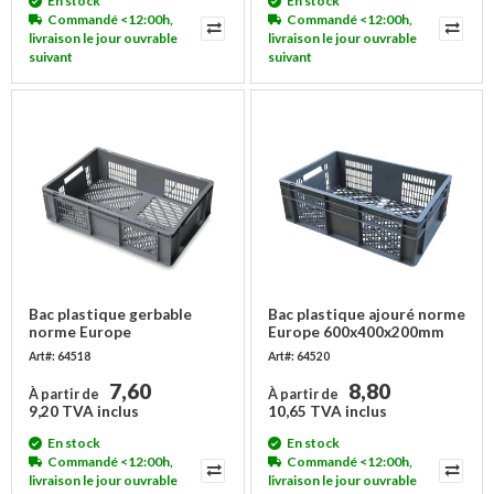
En stock
En stock
Commandé <12:00h,
Commandé <12:00h,
livraison le jour ouvrable
livraison le jour ouvrable
suivant
suivant
Bac plastique gerbable
Bac plastique ajouré norme
norme Europe
Europe 600x400x200mm
600x400x170 mm
Art#: 64518
Art#: 64520
7,60
8,80
À partir de
À partir de
9,20 TVA inclus
10,65 TVA inclus
En stock
En stock
Commandé <12:00h,
Commandé <12:00h,
livraison le jour ouvrable
livraison le jour ouvrable