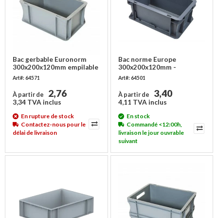
Bac gerbable Euronorm
Bac norme Europe
300x200x120mm empilable
300x200x120mm -
empilable - 5L
Art#: 64571
Art#: 64501
2,76
3,40
À partir de
À partir de
3,34 TVA inclus
4,11 TVA inclus
En rupture de stock
En stock
Contactez-nous pour le
Commandé <12:00h,
délai de livraison
livraison le jour ouvrable
suivant