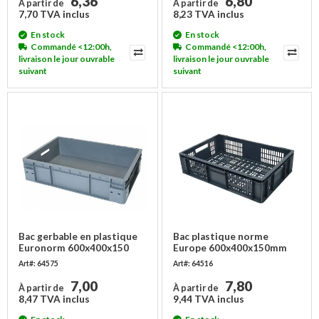
6,36
6,80
À partir de
À partir de
7,70 TVA inclus
8,23 TVA inclus
En stock
En stock
Commandé <12:00h,
Commandé <12:00h,
livraison le jour ouvrable
livraison le jour ouvrable
suivant
suivant
Bac gerbable en plastique
Bac plastique norme
Euronorm 600x400x150
Europe 600x400x150mm
mm - empilable
ajouré
Art#: 64575
Art#: 64516
7,00
7,80
À partir de
À partir de
8,47 TVA inclus
9,44 TVA inclus