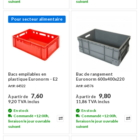
suivant
suivant
Pour secteur alimentaire
Bacs empilables en
Bac de rangement
plastique Euronorm - E2
Euronorm 600x400x220
caisse à viande -
mm - empilable
Art#: 64522
Art#: 64576
600x400x200mm
7,60
9,80
À partir de
À partir de
9,20 TVA inclus
11,86 TVA inclus
En stock
En stock
Commandé <12:00h,
Commandé <12:00h,
livraison le jour ouvrable
livraison le jour ouvrable
suivant
suivant