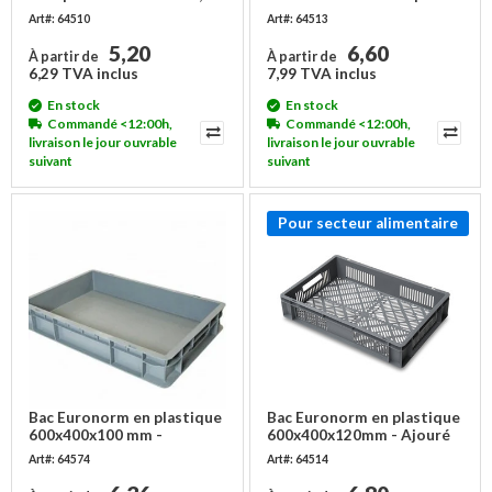
capacité 8 litres
Art#: 64510
Art#: 64513
5,20
6,60
À partir de
À partir de
6,29 TVA inclus
7,99 TVA inclus
En stock
En stock
Commandé <12:00h,
Commandé <12:00h,
livraison le jour ouvrable
livraison le jour ouvrable
suivant
suivant
Pour secteur alimentaire
Bac Euronorm en plastique
Bac Euronorm en plastique
600x400x100 mm -
600x400x120mm - Ajouré
empilable
Art#: 64574
Art#: 64514