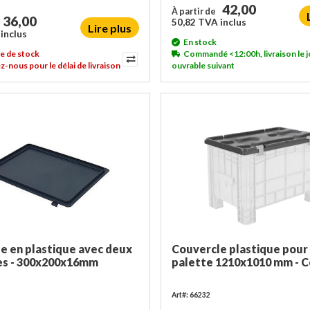
42,00
À partir de
36,00
50,82 TVA inclus
Lire plus
inclus
En stock
e de stock
Commandé <12:00h, livraison le j
-nous pour le délai de livraison
ouvrable suivant
e en plastique avec deux
Couvercle plastique pour 
es - 300x200x16mm
palette 1210x1010 mm - 
Art#: 66232