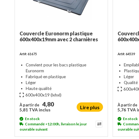
Couvercle Euronorm plastique
Couvercl
600x400x19mm avec 2 charnières
600x400x
Art#: 61675
Art#: 64539
Convient pour les bacs plastique
Empilab
Euronorm
Plastiq
Fabriqué en plastique
Léger
Léger
Qualité 
Haute qualité
600x40
600x400x19
(lxhxl)
4,80
À partir de
À partir de
Lire plus
5,81 TVA inclus
5,76 TVA i
En stock
En stock
Commandé <12:00h, livraison le jour
Commandé 
ouvrable suivant
ouvrable sui