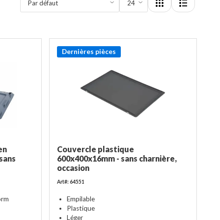
Dernières pièces
en
Couvercle plastique
sans
600x400x16mm - sans charnière,
occasion
Art#: 64551
orm
Empilable
Plastique
Léger