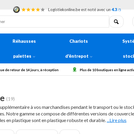
Logistiekonline.be est noté avec un
4.3
/5
Réhausses
Chariots
Syst
palettes
d'êntrepot
stoc
10 boutiques en ligne actives en Europe
Collecter des grosses commande
ue
(19)
 supplémentaire à vos marchandises pendant le transport ou le stoc
tes. Notre gamme se compose de différentes versions de couvercle
les en plastique sont en plastique robuste et durable.
...Lire plus