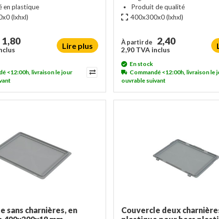
é en plastique
Produit de qualité
0x0
(lxhxl)
400x300x0
(lxhxl)
1,80
2,40
À partir de
Lire plus
nclus
2,90 TVA inclus
En stock
<12:00h, livraison le jour
Commandé <12:00h, livraison le j
vant
ouvrable suivant
e sans charnières, en
Couvercle deux charnière