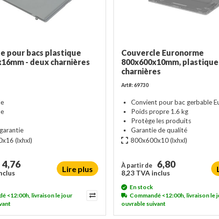
e pour bacs plastique
Couvercle Euronorme
16mm - deux charnières
800x600x10mm, plastique 
charnières
Art#: 69730
le
Convient pour bac gerbable 
ue
Poids propre 1.6 kg
Protège les produits
garantie
Garantie de qualité
0x16
(lxhxl)
800x600x10
(lxhxl)
4,76
6,80
À partir de
Lire plus
nclus
8,23 TVA inclus
En stock
<12:00h, livraison le jour
Commandé <12:00h, livraison le j
vant
ouvrable suivant