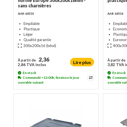
norme Europe 300x200x16mm -
plastiq
sans charnières
Art#: 64534
Art#: 64536
Empilable
Empilab
Plastique
Economi
Léger
Plastiqu
Qualité garantie
Eurono
300x200x16
(lxhxl)
400x30
2,36
À partir de
À partir de
Lire plus
2,86 TVA inclus
3,82 TVA i
En stock
En stock
Commandé <12:00h, livraison le jour
Commandé 
ouvrable suivant
ouvrable sui