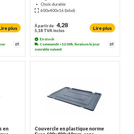
Choix durable
600x400x16
(lxhxl)
4,28
À partir de
Lire plus
Lire plus
5,18 TVA inclus
En stock
our
Commandé <12:00h, livraison le jour
ouvrable suivant
s en
Couvercle en plastique norme