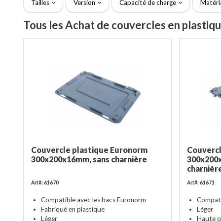
Tailles
Version
Capacité de charge
Matéri
Tous les Achat de couvercles en plastiq
Couvercle plastique Euronorm
Couverc
300x200x16mm, sans charnière
300x200x
charnièr
Art#: 61670
Art#: 61671
Compatible avec les bacs Euronorm
Compati
Fabriqué en plastique
Léger
Léger
Haute q