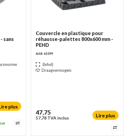
Couvercle en plastique pour
- sans
réhausse-palettes 800x600 mm -
PEHD
Art#: 61099
Euronorme
(lxhxl)
Draagvermogen:
Lire plus
47,75
Lire plus
57,78 TVA inclus
our