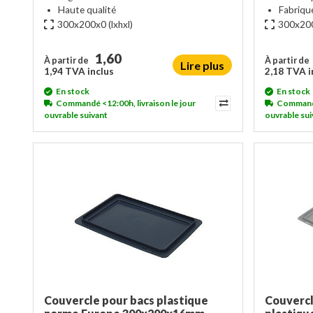
Haute qualité
Fabriqu
300x200x0
(lxhxl)
300x20
1,60
À partir de
À partir de
Lire plus
1,94 TVA inclus
2,18 TVA i
En stock
En stock
Commandé <12:00h, livraison le jour
Commandé 
ouvrable suivant
ouvrable sui
Couvercle pour bacs plastique
Couvercl