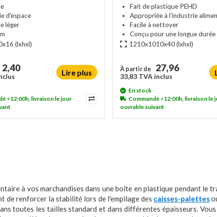
le
Fait de plastique PEHD
e d'espace
Appropriée à l'industrie alimen
e léger
Facile à nettoyer
rm
Conçu pour une longue durée 
0x16
(lxhxl)
1210x1010x40
(lxhxl)
2,40
27,96
À partir de
Lire plus
nclus
33,83 TVA inclus
En stock
<12:00h, livraison le jour
Commandé <12:00h, livraison le j
vant
ouvrable suivant
taire à vos marchandises dans une boîte en plastique pendant le tran
 de renforcer la stabilité lors de l'empilage des
caisses-palettes
o
 dans toutes les tailles standard et dans différentes épaisseurs. Vou