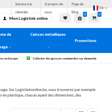
Service à la
À propos de
Page de
FR
clientèle
nous
Blog
0
0
Mon Logistiek online
ème de
Caisses métalliques
Promotions
kage
s sur demande
Livraison gratuite à partir de € 500 Sans TVA.
kage. Sur Logistiekonline.be, vous trouverez par exemple
s en plastique, chacun ayant des dimensions, des