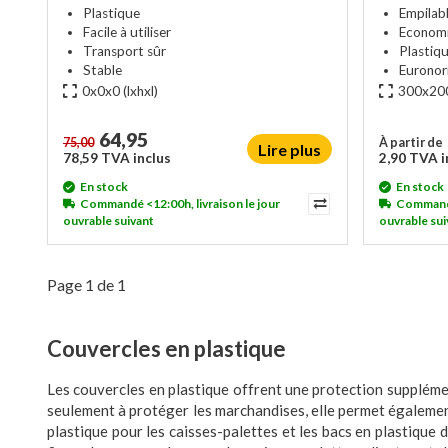
Plastique
Empilab
Facile à utiliser
Economi
Transport sûr
Plastiqu
Stable
Eurono
0x0x0
(lxhxl)
300x20
64,95
75,00
À partir de
Lire plus
78,59 TVA inclus
2,90 TVA i
En stock
En stock
Commandé <12:00h, livraison le jour
Commandé 
ouvrable suivant
ouvrable sui
Page 1 de 1
Couvercles en plastique
Les couvercles en plastique offrent une protection supplémen
seulement à protéger les marchandises, elle permet également
plastique pour les caisses-palettes et les bacs en plastique