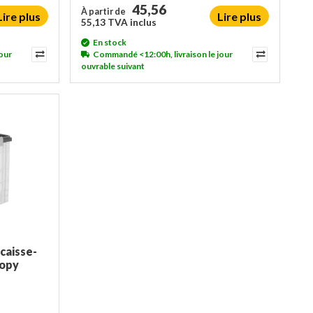
45,56
À partir de
Lire plus
Lire plus
55,13 TVA inclus
En stock
our
Commandé <12:00h, livraison le jour
ouvrable suivant
caisse-
Copy