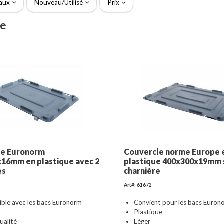
aux
Nouveau/Utilisé
Prix
ue
le Euronorm
Couvercle norme Europe 
16mm en plastique avec 2
plastique 400x300x19mm 
es
charnière
Art#: 61672
ble avec les bacs Euronorm
Convient pour les bacs Euron
Plastique
ualité
Léger