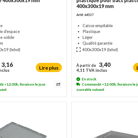
ue 400x300x19 mm
plastique pour bacs plast
400x300x19 mm
Art#: 64537
le
Caisse empilable
e d'espace
Plastique
e solide
Léger
rm
Qualité garantie
0x19
(lxhxl)
400x300x19
(lxhxl)
3,16
3,40
À partir de
Lire plus
nclus
4,11 TVA inclus
En stock
<12:00h, livraison le jour
Commandé <12:00h, livraison le j
vant
ouvrable suivant