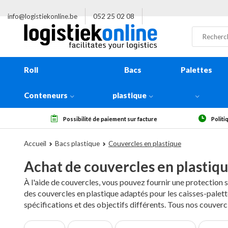
info@logistiekonline.be
052 25 02 08
Roll
Bacs
Palettes
Conteneurs
plastique
Politique de retour de 14 jours, à réception
Plus de 
Accueil
Bacs plastique
Couvercles en plastique
Achat de couvercles en plastiq
À l'aide de couvercles, vous pouvez fournir une protection
des couvercles en plastique adaptés pour les caisses-palet
spécifications et des objectifs différents. Tous nos couverc