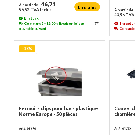
46,71
À partir de
Lire plus
56,52 TVA inclus
À partir de
43,56 TVA 
En stock
Commandé <12:00h, livraison le jour
En ruptur
ouvrable suivant
Contactez
-13%
Fermoirs clips pour bacs plastique
Couvercl
Norme Europe - 50 pièces
charnièr
Art#: 69996
Art#: 64535