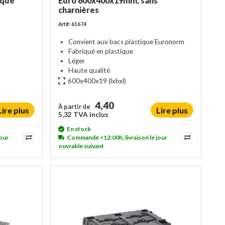
ique
Euro 600x400x19mm, sans
charnières
Art#: 61674
Convient aux bacs plastique Euronorm
Fabriqué en plastique
Léger
Haute qualité
600x400x19
(lxhxl)
4,40
À partir de
Lire plus
Lire plus
5,32 TVA inclus
En stock
our
Commandé <12:00h, livraison le jour
ouvrable suivant