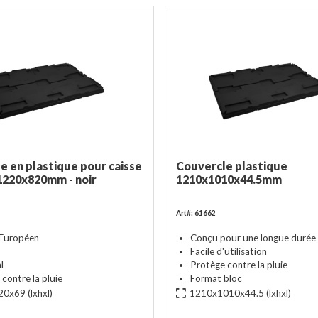
e en plastique pour caisse
Couvercle plastique
1220x820mm - noir
1210x1010x44.5mm
Art#: 61662
Européen
Conçu pour une longue durée 
Facile d'utilisation
l
Protège contre la pluie
contre la pluie
Format bloc
20x69
(lxhxl)
1210x1010x44.5
(lxhxl)