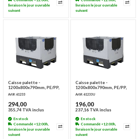
livraison le jour ouvrable
livraison le jour ouvrable
suivant
suivant
Caisse palette -
Caisse palette -
1200x800x790mm, PE/PP,
1200x800x790mm, PE/PP,
pliable - Copy
pliable - Copy - Copy
Art#: 61233
Art#: 61233U
294,00
196,00
355,74 TVA inclus
237,16 TVA inclus
En stock
En stock
Commandé <12:00h,
Commandé <12:00h,
livraison le jour ouvrable
livraison le jour ouvrable
suivant
suivant