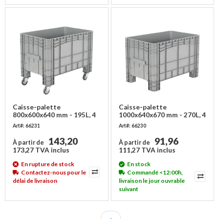
Caisse-palette
Caisse-palette
800x600x640 mm - 195L, 4
1000x640x670 mm - 270L, 4
roues - Copy
pieds
Art#: 66231
Art#: 66230
143,20
91,96
À partir de
À partir de
173,27 TVA inclus
111,27 TVA inclus
En rupture de stock
En stock
Contactez-nous pour le
Commandé <12:00h,
délai de livraison
livraison le jour ouvrable
suivant