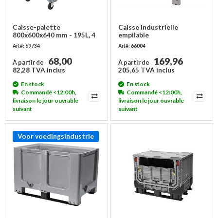
Caisse-palette
Caisse industrielle
800x600x640 mm - 195L, 4
empilable
roues
1200x800x800mm - 4 pieds
Art#: 69734
Art#: 66004
68,00
169,96
À partir de
À partir de
82,28 TVA inclus
205,65 TVA inclus
En stock
En stock
Commandé <12:00h,
Commandé <12:00h,
livraison le jour ouvrable
livraison le jour ouvrable
suivant
suivant
Voor voedingsindustrie