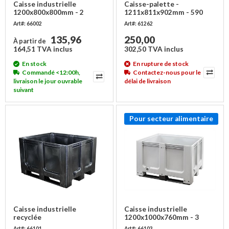
Caisse industrielle
Caisse-palette -
1200x800x800mm - 2
1211x811x902mm - 590
semelles empilable
litres - Pliable en plusieurs
Art#: 66002
Art#: 61262
parties
135,96
250,00
À partir de
164,51 TVA inclus
302,50 TVA inclus
En stock
En rupture de stock
Commandé <12:00h,
Contactez-nous pour le
livraison le jour ouvrable
délai de livraison
suivant
Pour secteur alimentaire
Caisse industrielle
Caisse industrielle
recyclée
1200x1000x760mm - 3
1200x1000x760mm - 3
semelles
Art#: 66101
Art#: 66103