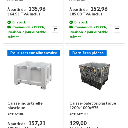
semelles, empilable
135,96
152,96
À partir de
À partir de
164,51 TVA inclus
185,08 TVA inclus
En stock
En stock
Commande <12:00h,
Commandé <12:00h,
livraison le jour ouvrable
livraison le jour ouvrable
suivant
suivant
Pour secteur alimentaire
Dernières pièces
Caisse industrielle
Caisse-palette plastique
plastique
1200x1000x975 -
1200x1000x760mm - 4
d'occasion
Art#: 66104
Art#: 61210U
semelles, empilable
157,21
129,00
À partir de