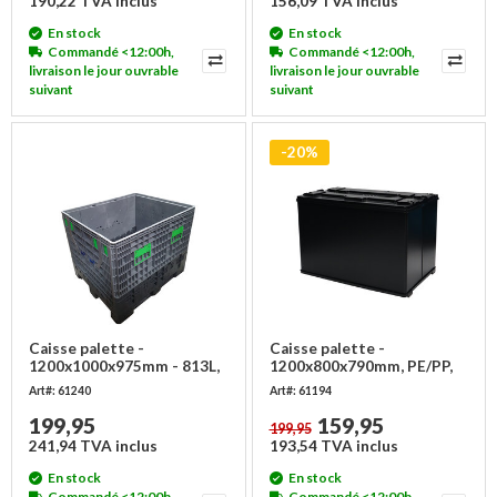
190,22 TVA inclus
156,09 TVA inclus
En stock
En stock
Commandé <12:00h,
Commandé <12:00h,
livraison le jour ouvrable
livraison le jour ouvrable
suivant
suivant
-20%
Caisse palette -
Caisse palette -
1200x1000x975mm - 813L,
1200x800x790mm, PE/PP,
pliable
pliable
Art#: 61240
Art#: 61194
199,95
159,95
199,95
241,94 TVA inclus
193,54 TVA inclus
En stock
En stock
Commandé <12:00h,
Commandé <12:00h,