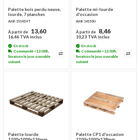
Palette bois perdu neuve,
Palette mi-lourde
lourde, 7 planches
d'occasion
1200x1000x146mm
Art#: 15141HT
Art#: 14150U
13,60
8,46
À partir de
À partir de
16,46 TVA inclus
10,23 TVA inclus
En stock
En stock
Commandé <12:00h,
Commandé <12:00h,
livraison le jour ouvrable
livraison le jour ouvrable
suivant
suivant
Palette lourde
Palette CP1 d'occasion
1200x1000x136mm
1200x1000x138mm