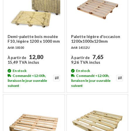
Demi-palette bois moulée
Palette légère d'occasion
F10, légère 1200 x 1000 mm
1200x1000x120mm
Art#: 18100
Art#: 14112U
12,80
7,65
À partir de
À partir de
15,49 TVA inclus
9,26 TVA inclus
En stock
En stock
Commandé <12:00h,
Commandé <12:00h,
livraison le jour ouvrable
livraison le jour ouvrable
suivant
suivant