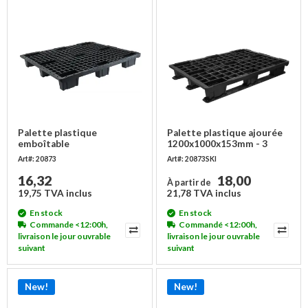
Palette plastique
Palette plastique ajourée
emboîtable
1200x1000x153mm - 3
1200x1000x153mm, avec
semelles, avec rebord,
Art#: 20873
Art#: 20873SKI
rebord, 1000 kg
1000 kg
16,32
18,00
À partir de
19,75 TVA inclus
21,78 TVA inclus
En stock
En stock
Commande <12:00h,
Commandé <12:00h,
livraison le jour ouvrable
livraison le jour ouvrable
suivant
suivant
New!
New!