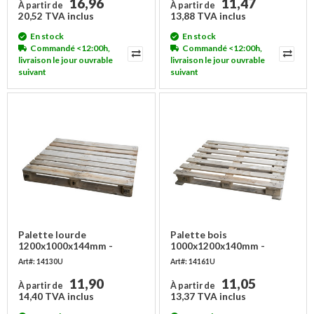
16,96
11,47
À partir de
À partir de
20,52 TVA inclus
13,88 TVA inclus
En stock
En stock
Commandé <12:00h,
Commandé <12:00h,
livraison le jour ouvrable
livraison le jour ouvrable
suivant
suivant
Palette lourde
Palette bois
1200x1000x144mm -
1000x1200x140mm -
occasion
Occasion
Art#: 14130U
Art#: 14161U
11,90
11,05
À partir de
À partir de
14,40 TVA inclus
13,37 TVA inclus