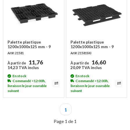
Palette plastique
Palette plastique
1200x1000x125 mm - 9
1200x1000x125 mm - 9
pieds, plateau ouvert avec
pieds, plateau ouvert avec
Art#: 21581
Art#: 21581SKI
rebord, PE-PP
rebord, PE-PP - Copy
11,76
16,60
À partir de
À partir de
14,23 TVA inclus
20,09 TVA inclus
En stock
En stock
Commandé <12:00h,
Commandé <12:00h,
livraison le jour ouvrable
livraison le jour ouvrable
suivant
suivant
1
Page 1 de 1