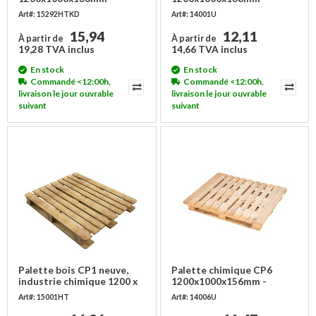
Art#: 15292HTKD
Art#: 14001U
15,94
12,11
À partir de
À partir de
19,28 TVA inclus
14,66 TVA inclus
En stock
En stock
Commandé <12:00h,
Commandé <12:00h,
livraison le jour ouvrable
livraison le jour ouvrable
suivant
suivant
Palette bois CP1 neuve,
Palette chimique CP6
industrie chimique 1200 x
1200x1000x156mm -
1000
Occasion
Art#: 15001HT
Art#: 14006U