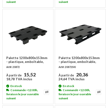
suivant
suivant
Palette 1200x800x153mm
Palette 1200x800x153mm
- plastique, emboîtable,
- plastique, emboîtable,
2000kg
2000kg - Copy
Art#: 20872
Art#: 20872SKI
15,52
20,36
À partir de
À partir de
18,78 TVA inclus
24,64 TVA inclus
En stock
En stock
Commande <12:00h,
Commandé <12:00h,
livraison le jour ouvrable
livraison le jour ouvrable
suivant
suivant