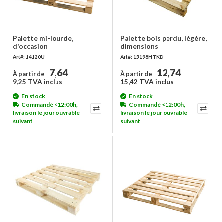
Palette mi-lourde,
Palette bois perdu, légère,
d'occasion
dimensions
1200x1000x146mm
1200x1000x120mm
Art#: 14120U
Art#: 15198HTKD
7,64
12,74
À partir de
À partir de
9,25 TVA inclus
15,42 TVA inclus
En stock
En stock
Commandé <12:00h,
Commandé <12:00h,
livraison le jour ouvrable
livraison le jour ouvrable
suivant
suivant