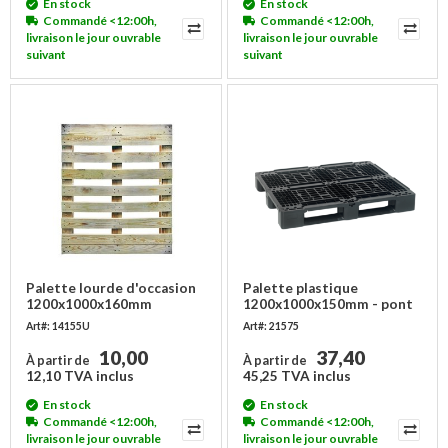
En stock
En stock
Commandé <12:00h,
Commandé <12:00h,
livraison le jour ouvrable
livraison le jour ouvrable
suivant
suivant
Palette lourde d'occasion
Palette plastique
1200x1000x160mm
1200x1000x150mm - pont
ouvert, sans rebord
Art#: 14155U
Art#: 21575
10,00
37,40
À partir de
À partir de
12,10 TVA inclus
45,25 TVA inclus
En stock
En stock
Commandé <12:00h,
Commandé <12:00h,
livraison le jour ouvrable
livraison le jour ouvrable