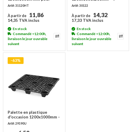
caisse-palette
compartiments
Art#: 31120HT
Art#: 30122
11,86
14,32
À partir de
À partir de
14,35 TVA inclus
17,33 TVA inclus
En stock
En stock
Commandé <12:00h,
Commandé <12:00h,
livraison le jour ouvrable
livraison le jour ouvrable
suivant
suivant
-63%
Palette en plastique
d'occasion 1200x1000mm -
emboîtable
Art#: 29190U