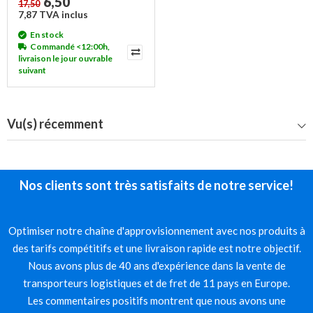
6,50
17,50
7,87 TVA inclus
En stock
Commandé <12:00h,
livraison le jour ouvrable
suivant
Vu(s) récemment
Nos clients sont très satisfaits de notre service!
Optimiser notre chaîne d'approvisionnement avec nos produits à
des tarifs compétitifs et une livraison rapide est notre objectif.
Nous avons plus de 40 ans d'expérience dans la vente de
transporteurs logistiques et de fret de 11 pays en Europe.
Les commentaires positifs montrent que nous avons une