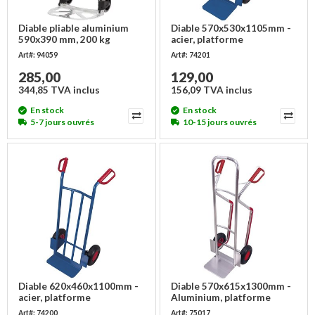
Diable pliable aluminium
Diable 570x530x1105mm -
590x390 mm, 200 kg
acier, platforme
320x250mm
Art#: 94059
Art#: 74201
285,00
129,00
344,85 TVA inclus
156,09 TVA inclus
En stock
En stock
5-7 jours ouvrés
10-15 jours ouvrés
Diable 620x460x1100mm -
Diable 570x615x1300mm -
acier, platforme
Aluminium, platforme
400x150mm
320x250mm
Art#: 74200
Art#: 75017