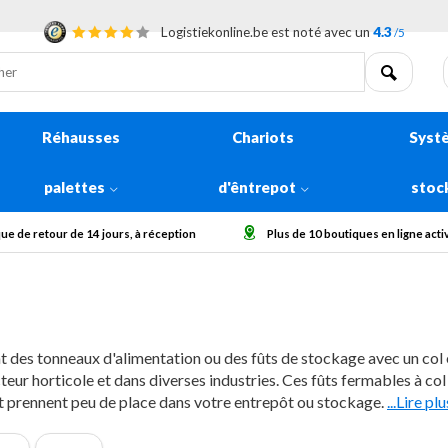
Logistiekonline.be est noté avec un
4.3
/5
Réhausses
Chariots
Syst
palettes
d'êntrepot
stoc
Plus de 10 boutiques en ligne actives en Europe
Collecter des gros
nt des tonneaux d'alimentation ou des fûts de stockage avec un col ex
teur horticole et dans diverses industries. Ces fûts fermables à col 
t prennent peu de place dans votre entrepôt ou stockage.
...Lire plu