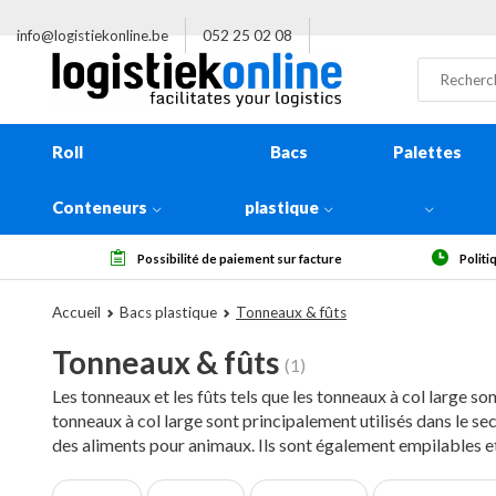
info@logistiekonline.be
052 25 02 08
Roll
Bacs
Palettes
Conteneurs
plastique
nt sur facture
Politique de retour de 14 jours, à réception
Accueil
Bacs plastique
Tonneaux & fûts
Tonneaux & fûts
(1)
Les tonneaux et les fûts tels que les tonneaux à col large so
tonneaux à col large sont principalement utilisés dans le sec
des aliments pour animaux. Ils sont également empilables e