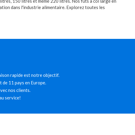
litres, 150 litres et même 220 litres. Nos fûts à col large en
tion dans l'industrie alimentaire. Explorez toutes les
ison rapide est notre objectif.
et de 11 pays en Europe.
ec nos clients.
au service!