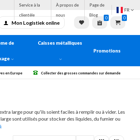
Service à la
À propos de
Page de
FR
clientèle
nous
Blog
0
0
Mon Logistiek online
ème de
Caisses métalliques
Promotions
kage
ses commandes sur demande
Livraison gratuite à partir de € 500 Sans TVA
tra large pour qu'ils soient faciles à remplir ou à vider. Les
large sont utilisés pour stocker des liquides, du fumier ou
s