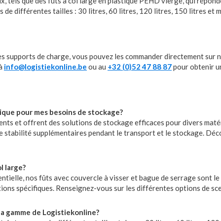
x, tels que des fûts à col large en plastique PEHD vierge, qui répo
e différentes tailles : 30 litres, 60 litres, 120 litres, 150 litres et 
tres supports de charge, vous pouvez les commander directement sur n
 à
info@logistiekonline.be
ou au
+32 (0)52 47 88 87
pour obtenir un
tique pour mes besoins de stockage?
ts et offrent des solutions de stockage efficaces pour divers matéri
ne stabilité supplémentaires pendant le transport et le stockage. Dé
l large?
ssentielle, nos fûts avec couvercle à visser et bague de serrage sont 
ons spécifiques. Renseignez-vous sur les différentes options de scel
s la gamme de Logistiekonline?