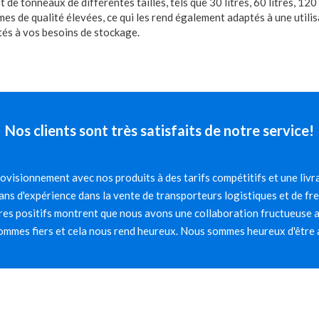
de tonneaux de différentes tailles, tels que 30 litres, 60 litres, 120 
 de qualité élevées, ce qui les rend également adaptés à une utilisa
ptés à vos besoins de stockage.
Nos clients sont très satisfaits de notre service!
visionnement avec nos produits à des tarifs compétitifs et une livra
ns d'expérience dans la vente de transporteurs logistiques et de fr
es positifs montrent que nous avons une collaboration fructueuse av
mmes fiers et cela nous rend heureux. Nous sommes heureux d'être 