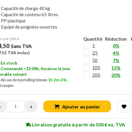
Capacité de charge 40 kg
Capacité de contenu 65 litres
PP plastique
Equipé de poignées ouvertes
x ​​par pièce
Quantité
Réduction
4,50
1
0%
Sans TVA
25
7,55
TVA inclus)
4%
50
7%
En stock
100
15%
Commandé <12:00h, livraison le jour
vrable suivant
200
20%
Als we de bestelling binnen
1h 2m 23s
tvangen
-
+
Ajouter au panier
Livraison gratuite à partir de 500 € ex. TVA