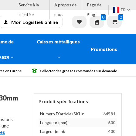
Service à la
À propos de
Page de
FR
clientèle
nous
Blog
0
0
Mon Logistiek online
ème de
Caisses métalliques
Promotions
kage
urope
Collecter des grosses commandes sur demande
Livraiso
x330mm
Produit spécifications
Numero D'article (SKU):
64581
ensions
Longueur (mm):
600
a une
Largeur (mm):
400
les