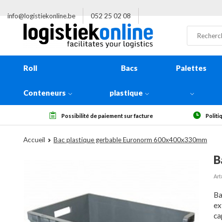
info@logistiekonline.be
052 25 02 08
Roll
Bacs
Palettes
Conteneurs
plastique
Possibilité de paiement sur facture
Politique de re
Accueil
Bac plastique gerbable Euronorm 600x400x330mm
B
Art
Ba
ex
ca