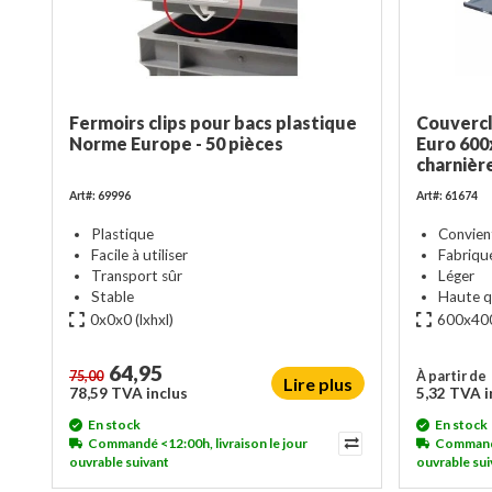
Fermoirs clips pour bacs plastique
Couvercl
Norme Europe - 50 pièces
Euro 60
charnièr
Art#: 69996
Art#: 61674
Plastique
Convien
Facile à utiliser
Fabriqu
Transport sûr
Léger
Stable
Haute q
0x0x0
(lxhxl)
600x40
64,95
75,00
À partir de
Lire plus
78,59 TVA inclus
5,32 TVA i
En stock
En stock
Commandé <12:00h, livraison le jour
Commandé 
ouvrable suivant
ouvrable sui