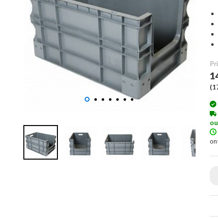
Pri
1
(
1
ou
on