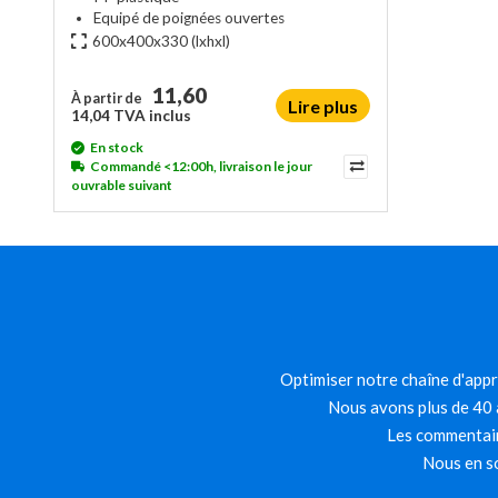
Equipé de poignées ouvertes
600x400x330
(lxhxl)
11,60
À partir de
Lire plus
14,04 TVA inclus
En stock
Commandé <12:00h, livraison le jour
ouvrable suivant
Optimiser notre chaîne d'appro
Nous avons plus de 40 a
Les commentair
Nous en so