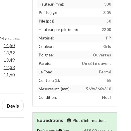
Hauteur (mm):
330
Poids (kg):
3.05
Pile (pcs):
50
Hauteur par pile (mm):
2200
Matériel:
PP
Prix
Sans TVA
14,50
Couleur:
Gris
13,92
Poignée:
Ouvertes
13,49
Parois:
Un côté ouvert
12,33
Le Fond:
Fermé
11,60
Contenu (L):
65
Mesures int. (mm):
569x366x310
Condition:
Neuf
Devis
Expéditions
Plus d'informations
Frais d'expédition:
€59,00
Sans TVA