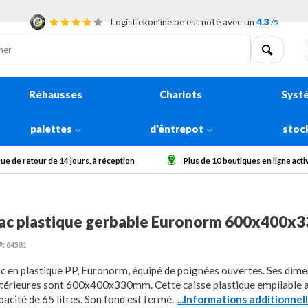
Logistiekonline.be est noté avec un
4.3
/5
Réhausses
Chariots
Syst
palettes
d'êntrepot
stoc
tour de 14 jours, à réception
Plus de 10 boutiques en ligne actives en E
ac plastique gerbable Euronorm 600x400
#: 64581
c en plastique PP, Euronorm, équipé de poignées ouvertes. Ses dim
térieures sont 600x400x330mm. Cette caisse plastique empilable 
pacité de 65 litres. Son fond est fermé.
...Informations additionnel