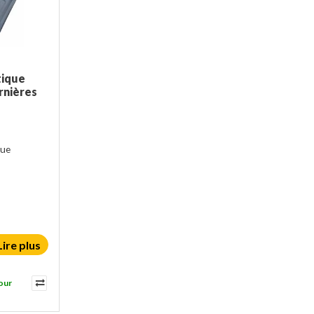
tique
rnières
que
Lire plus
our