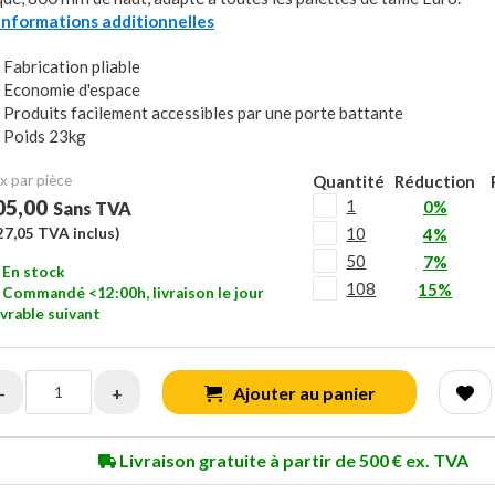
..Informations additionnelles
Fabrication pliable
Economie d'espace
Produits facilement accessibles par une porte battante
Poids 23kg
x ​​par pièce
Quantité
Réduction
05,00
1
0%
Sans TVA
10
27,05
TVA inclus)
4%
50
7%
En stock
108
15%
Commandé <12:00h, livraison le jour
vrable suivant
-
+
Ajouter au panier
Livraison gratuite à partir de 500 € ex. TVA