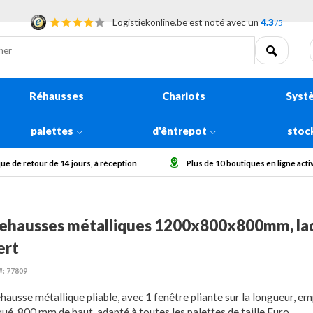
Logistiekonline.be est noté avec un
4.3
/5
Réhausses
Chariots
Syst
palettes
d'êntrepot
stoc
Plus de 10 boutiques en ligne actives en Europe
Collecter des grosses
ehausses métalliques 1200x800x800mm, la
ert
#: 77809
hausse métallique pliable, avec 1 fenêtre pliante sur la longueur, em
qué, 800 mm de haut, adapté à toutes les palettes de taille Euro.