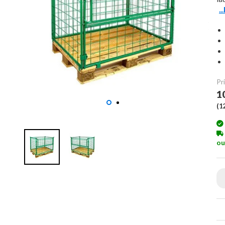
.
Pri
1
(
1
ou