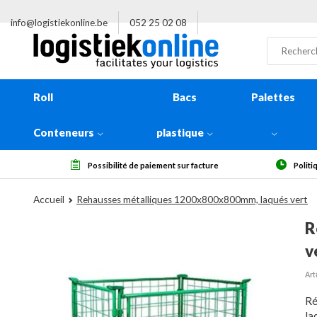
info@logistiekonline.be
052 25 02 08
Roll
Bacs
Palettes
Conteneurs
plastique
ur facture
Politique de retour de 14 jours, à réception
Accueil
Rehausses métalliques 1200x800x800mm, laqués vert
R
v
Art
Ré
la