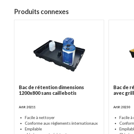
Produits connexes
Bac de rétention dimensions
Bac de 
1200x800 sans caillebotis
avec gril
Art#: 20211
Art#: 20230
Facile à nettoyer
Facile à
Conforme aux règlements internationaux
Conform
Empilable
Empilab