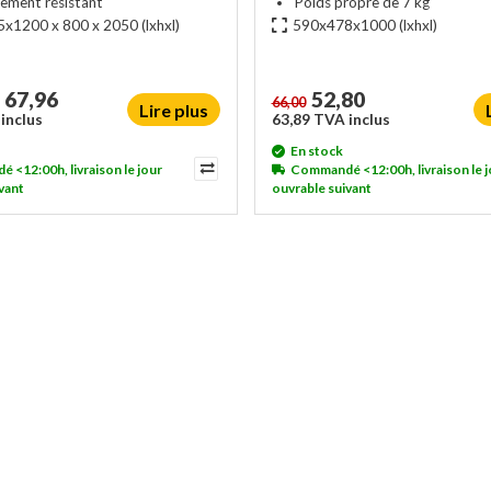
ement résistant
Poids propre de 7 kg
x1200 x 800 x 2050
(lxhxl)
590x478x1000
(lxhxl)
67,96
52,80
66,00
Lire plus
inclus
63,89 TVA inclus
En stock
<12:00h, livraison le jour
Commandé <12:00h, livraison le j
vant
ouvrable suivant