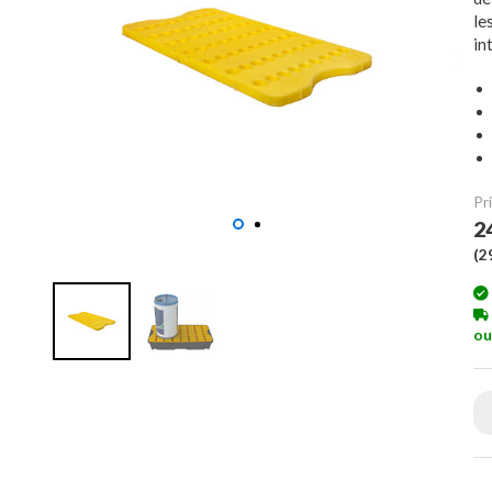
le
in
Pri
2
(
2
ou