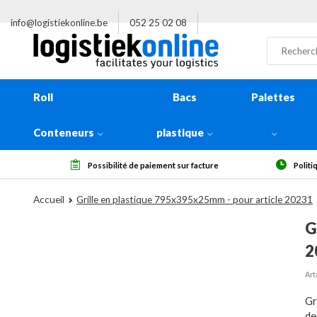
info@logistiekonline.be
052 25 02 08
Roll
Bacs
Palettes
Conteneurs
plastique
nt sur facture
Politique de retour de 14 jours, à réception
Accueil
Grille en plastique 795x395x25mm - pour article 20231
G
2
Art
Gr
de