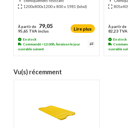
chimiquement résistant
Chimiqu
1200x800x1200 x 800 x 1981
(lxhxl)
805x405
79,05
À partir de
À partir de
Lire plus
95,65 TVA inclus
82,23 TVA 
En stock
En stock
Commandé <12:00h, livraison le jour
Commandé 
ouvrable suivant
ouvrable sui
Vu(s) récemment