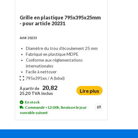
Grille en plastique 795x395x25mm
- pour article 20231
Art#: 20233
Diamètre du trou d'écoulement 25 mm
Fabriqué en plastique MDPE
Conforme aux réglementations
internationales
Facile à nettoyer
795x395xn / A
(lxhxl)
20,82
À partir de
Lire plus
25,20 TVA inclus
En stock
Commandé <12:00h, livraison le jour
ouvrable suivant