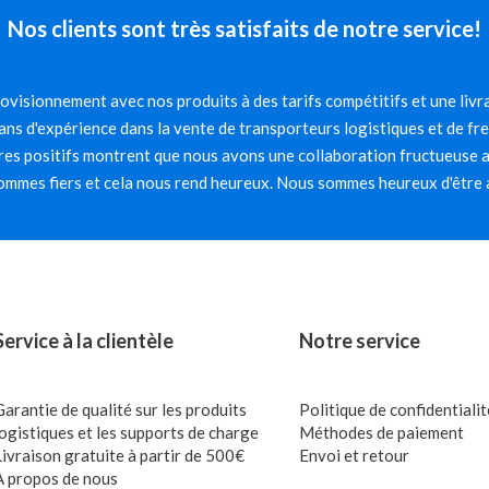
Nos clients sont très satisfaits de notre service!
visionnement avec nos produits à des tarifs compétitifs et une livra
ns d'expérience dans la vente de transporteurs logistiques et de fr
es positifs montrent que nous avons une collaboration fructueuse av
mmes fiers et cela nous rend heureux. Nous sommes heureux d'être 
Service à la clientèle
Notre service
Garantie de qualité sur les produits
Politique de confidentialit
logistiques et les supports de charge
Méthodes de paiement
Livraison gratuite à partir de 500€
Envoi et retour
À propos de nous