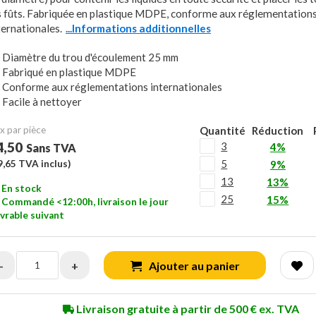
s fûts. Fabriquée en plastique MDPE, conforme aux réglementation
ternationales.
...Informations additionnelles
Diamètre du trou d'écoulement 25 mm
Fabriqué en plastique MDPE
Conforme aux réglementations internationales
Facile à nettoyer
x ​​par pièce
Quantité
Réduction
4,50
3
4%
Sans TVA
5
9,65
TVA inclus)
9%
13
13%
En stock
25
15%
Commandé <12:00h, livraison le jour
vrable suivant
-
+
Ajouter au panier
Livraison gratuite à partir de 500 € ex. TVA