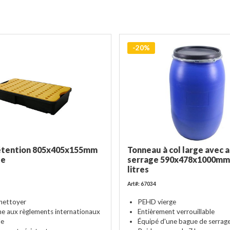
-20%
rétention 805x405x155mm
Tonneau à col large avec 
le
serrage 590x478x1000mm 
litres
Art#: 67034
 nettoyer
PEHD vierge
e aux règlements internationaux
Entièrement verrouillable
le
Équipé d'une bague de serrag