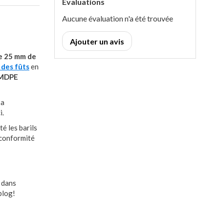
Évaluations
Aucune évaluation n'a été trouvée
Ajouter un avis
e 25 mm de
 des fûts
en
MDPE
Sa
i.
é les barils
a conformité
 dans
blog!