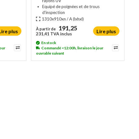
rayons UV
Equipé de poignées et de trous
d'inspection
1310x910xn / A
(lxhxl)
191,25
À partir de
Lire plus
Lire plus
231,41 TVA inclus
En stock
our
Commandé <12:00h, livraison le jour
ouvrable suivant