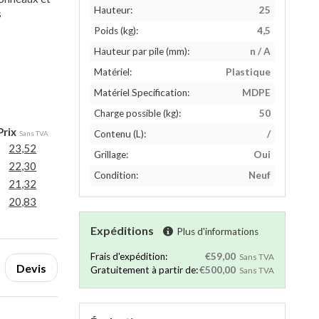
Hauteur:
25
s
Poids (kg):
4,5
Hauteur par pile (mm):
n / A
Matériel:
Plastique
Matériel Specification:
MDPE
Charge possible (kg):
50
Prix
Contenu (L):
/
Sans TVA
23,52
Grillage:
Oui
22,30
Condition:
Neuf
21,32
20,83
Expéditions
Plus d'informations
Frais d'expédition:
€59,00
Sans TVA
Devis
Gratuitement à partir de:
€500,00
Sans TVA