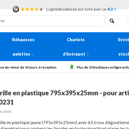
Logistiekonline.be est noté avec un
4.3
/5
Réhausses
Chariots
Syst
palettes
d'êntrepot
stoc
Plus de 10 boutiques en ligne actives en Europe
Collecter des gros
rille en plastique 795x395x25mm - pour arti
0231
#: 20233
ille en plastique jaune (795x395x25mm) avec 63 trous d'égoutte
 diamètre) pour contenir les liquides en toute sécurité et placer les 