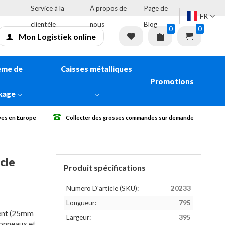
Service à la
À propos de
Page de
FR
clientèle
nous
Blog
0
0
Mon Logistiek online
ème de
Caisses métalliques
Promotions
kage
ses commandes sur demande
Livraison gratuite à partir de € 500 Sans TVA
cle
Produit spécifications
Numero D'article (SKU):
20233
Longueur:
795
ment (25mm
Largeur:
395
tonneaux et