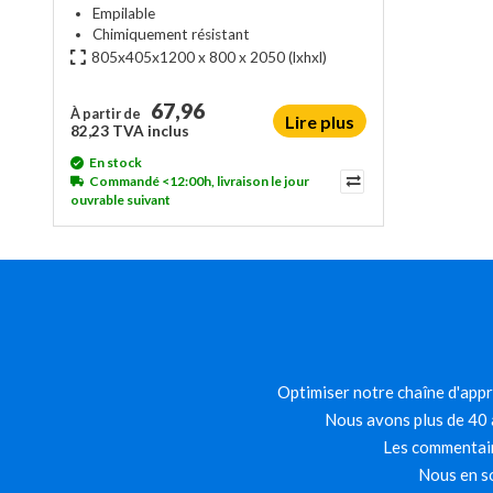
Empilable
Chimiquement résistant
805x405x1200 x 800 x 2050
(lxhxl)
67,96
À partir de
Lire plus
82,23 TVA inclus
En stock
Commandé <12:00h, livraison le jour
ouvrable suivant
Optimiser notre chaîne d'appro
Nous avons plus de 40 a
Les commentair
Nous en so