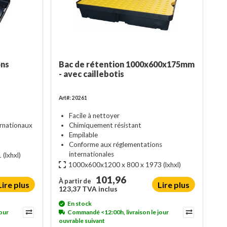
ons
Bac de rétention 1000x600x175mm
- avec caillebotis
Art#: 20261
Facile à nettoyer
rnationaux
Chimiquement résistant
Empilable
Conforme aux réglementations
internationales
1
(lxhxl)
1000x600x1200 x 800 x 1973
(lxhxl)
101,96
À partir de
Lire plus
Lire plus
123,37 TVA inclus
En stock
our
Commandé <12:00h, livraison le jour
ouvrable suivant