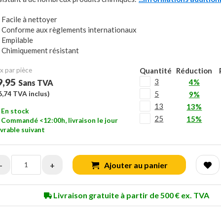
Facile à nettoyer
Conforme aux règlements internationaux
Empilable
Chimiquement résistant
x ​​par pièce
Quantité
Réduction
9,95
3
4%
Sans TVA
5
6,74
TVA inclus)
9%
13
13%
En stock
25
15%
Commandé <12:00h, livraison le jour
vrable suivant
-
+
Ajouter au panier
Livraison gratuite à partir de 500 € ex. TVA