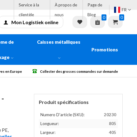
Service à la
À propos de
Page de
FR
clientèle
nous
Blog
0
0
Mon Logistiek online
ème de
Caisses métalliques
Promotions
kage
 grosses commandes sur demande
Livraison gratuite à partir de € 500 San
 -
Produit spécifications
Numero D'article (SKU):
20230
Longueur:
805
e PE,
Largeur:
405
nelles