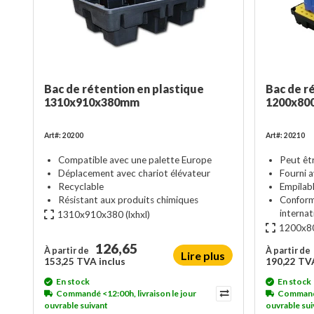
Bac de rétention en plastique
Bac de r
1310x910x380mm
1200x800
Art#: 20200
Art#: 20210
Compatible avec une palette Europe
Peut être
Déplacement avec chariot élévateur
Fourni a
Recyclable
Empilab
Résistant aux produits chimiques
Conform
internat
1310x910x380
(lxhxl)
1200x80
126,65
À partir de
À partir de
Lire plus
153,25 TVA inclus
190,22 TVA
En stock
En stock
Commandé <12:00h, livraison le jour
Commandé 
ouvrable suivant
ouvrable sui