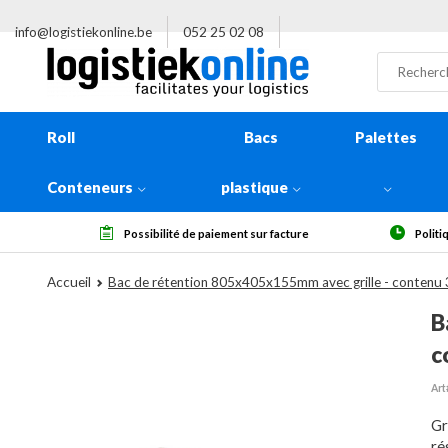
info@logistiekonline.be
052 25 02 08
Roll
Bacs
Palettes
Conteneurs
plastique
aiement sur facture
Politique de retour de 14 jours, à réception
Accueil
Bac de rétention 805x405x155mm avec grille - contenu 3
B
c
Art
Gr
ré