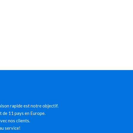
ison rapide est notre objectif.
et de 11 pays en Europe.
ec nos clients.
au service!