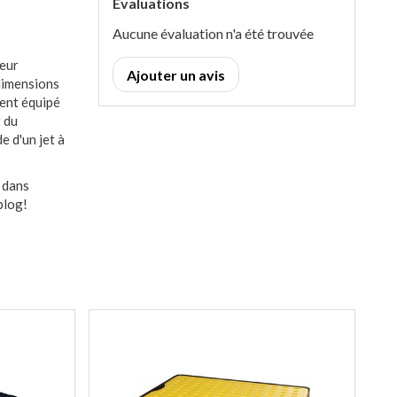
Évaluations
Aucune évaluation n'a été trouvée
neur
Ajouter un avis
 dimensions
ment équipé
t du
e d'un jet à
 dans
blog!