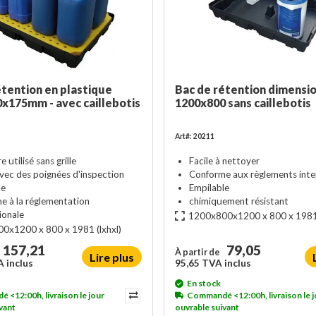
étention en plastique
Bac de rétention dimensi
x175mm - avec caillebotis
1200x800 sans caillebotis
Art#: 20211
 utilisé sans grille
Facile à nettoyer
vec des poignées d'inspection
Conforme aux règlements inte
le
Empilable
e à la réglementation
chimiquement résistant
ionale
1200x800x1200 x 800 x 198
0x1200 x 800 x 1981
(lxhxl)
157,21
79,05
À partir de
Lire plus
 inclus
95,65 TVA inclus
En stock
<12:00h, livraison le jour
Commandé <12:00h, livraison le j
vant
ouvrable suivant