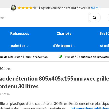
Logistiekonline.be est noté avec un
4.3
/5
Réhausses
Chariots
Syst
palettes
d'êntrepot
stoc
Plus de 10 boutiques en ligne actives en Europe
Collecter des
0 litres
ac de rétention 805x405x155mm avec grille
ontenu 30 litres
#: 20230
ille en plastique d'une capacité de 30 litres. Entièrement en plastiqu
sistant à de nombreux produits chimiques.
...Informations addition