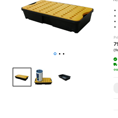
Pri
7
(
9
ou