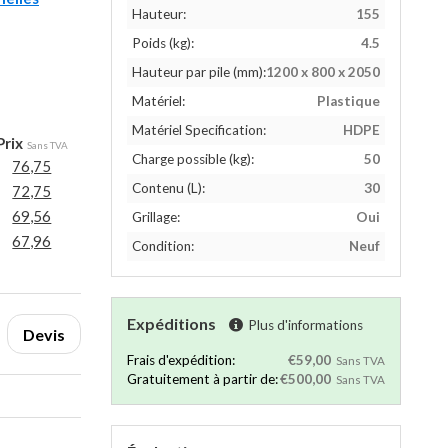
Hauteur:
155
Poids (kg):
4.5
Hauteur par pile (mm):
1200 x 800 x 2050
Matériel:
Plastique
Matériel Specification:
HDPE
Prix
Sans TVA
Charge possible (kg):
50
76,75
Contenu (L):
30
72,75
69,56
Grillage:
Oui
67,96
Condition:
Neuf
Expéditions
Plus d'informations
Devis
Frais d'expédition:
€59,00
Sans TVA
Gratuitement à partir de:
€500,00
Sans TVA