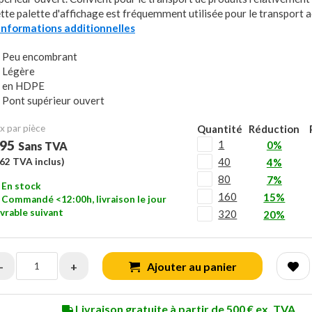
tte palette d'affichage est fréquemment utilisée pour le transport a
..Informations additionnelles
Peu encombrant
Légère
en HDPE
Pont supérieur ouvert
x ​​par pièce
Quantité
Réduction
,95
1
0%
Sans TVA
40
,62
TVA inclus)
4%
80
7%
En stock
160
15%
Commandé <12:00h, livraison le jour
vrable suivant
320
20%
-
+
Ajouter au panier
Livraison gratuite à partir de 500 € ex. TVA