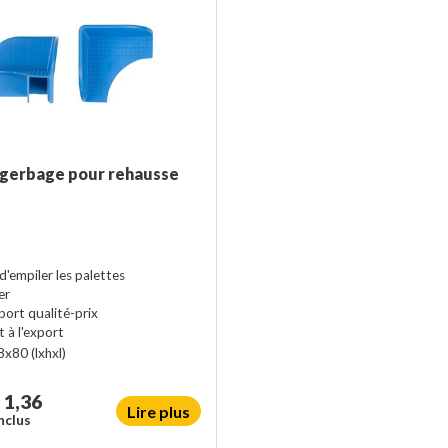
 gerbage pour rehausse
'empiler les palettes
er
port qualité-prix
 à l'export
8x80
(lxhxl)
1,36
Lire plus
nclus