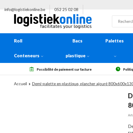
info@logistiekonline.be
052 25 02 08
Roll
Bacs
Palettes
Conteneurs
plastique
ssibilité de paiement sur facture
Politique de retour de 14 jours, 
Accueil
Demi-palette en plastique, plancher ajouré 800x600x13
D
8
Art
De
su