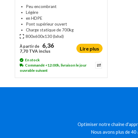
Peu encombrant
Légère
en HDPE
Pont supérieur ouvert
Charge statique de 700kg
800x600x130
(lxhxl)
6,36
À partir de
Lire plus
7,70 TVA inclus
En stock
Commandé <12:00h, livraison le jour
ouvrable suivant
Optimiser notre chaîne d'appro
Nous avons plus de 40 a