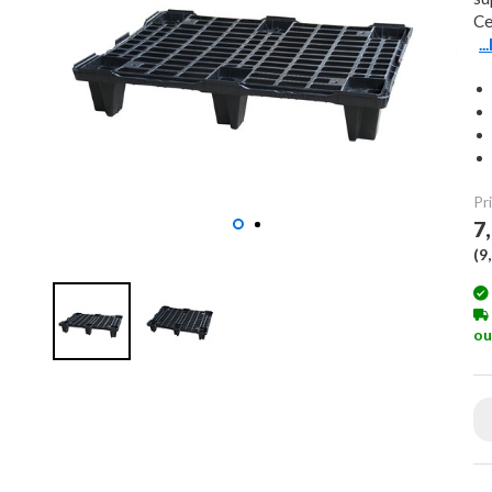
Ce
.
Pri
7
(
9
ou