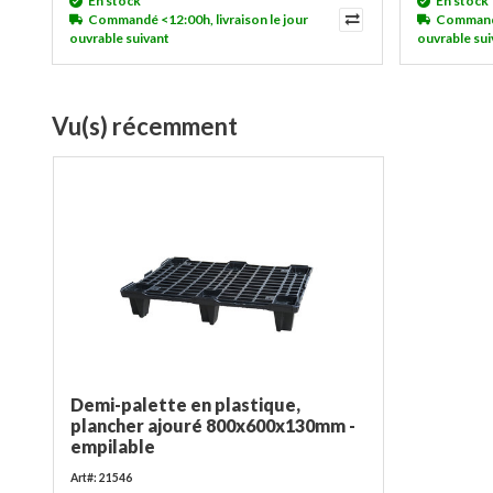
En stock
En stock
Commandé <12:00h, livraison le jour
Commandé 
ouvrable suivant
ouvrable sui
Vu(s) récemment
Demi-palette en plastique,
plancher ajouré 800x600x130mm -
empilable
Art#: 21546