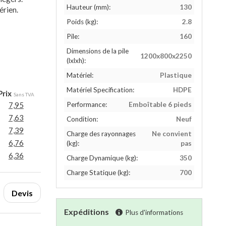
Hauteur (mm):
130
érien.
Poids (kg):
2.8
Pile:
160
Dimensions de la pile
1200x800x2250
(lxlxh):
Matériel:
Plastique
Matériel Specification:
HDPE
Prix
Sans TVA
7,95
Performance:
Emboîtable 6 pieds
7,63
Condition:
Neuf
7,39
Charge des rayonnages
Ne convient
6,76
(kg):
pas
6,36
Charge Dynamique (kg):
350
Charge Statique (kg):
700
Devis
Expéditions
Plus d'informations