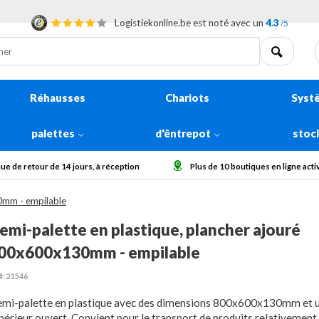
Logistiekonline.be est noté avec un
4.3
/5
Réhausses
Chariots
Syst
palettes
d'êntrepot
stoc
à réception
Plus de 10 boutiques en ligne actives en Europe
C
0mm - empilable
emi-palette en plastique, plancher ajouré
00x600x130mm - empilable
#: 21546
mi-palette en plastique avec des dimensions 800x600x130mm et 
périeur ouvert. Convient pour le transport de produits relativement 