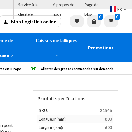
Service à la
À propos de
Page de
FR
clientèle
nous
Blog
0
0
Mon Logistiek online
ème de
Caisses métalliques
Promotions
kage
ollecter des grosses commandes sur demande
Livraison gratuite à parti
Produit spécifications
SKU:
21546
Longueur (mm):
800
un pont
Largeur (mm):
600
légers.