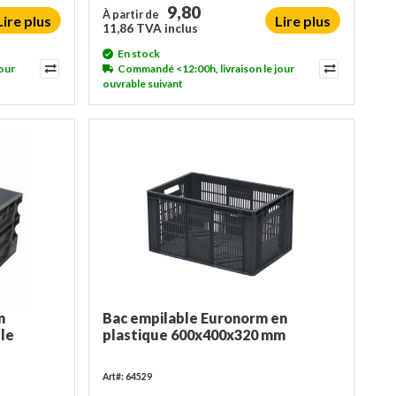
9,80
À partir de
Lire plus
Lire plus
11,86 TVA inclus
En stock
our
Commandé <12:00h, livraison le jour
ouvrable suivant
m
Bac empilable Euronorm en
le
plastique 600x400x320 mm
Art#: 64529