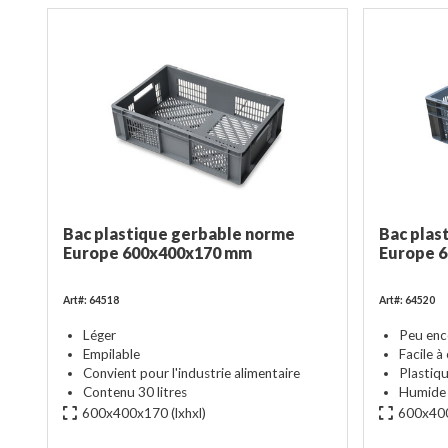
Bac plastique gerbable norme
Bac plas
Europe 600x400x170 mm
Europe 
Art#: 64518
Art#: 64520
Léger
Peu en
Empilable
Facile à
Convient pour l'industrie alimentaire
Plastiqu
Contenu 30 litres
Humide e
600x400x170
(lxhxl)
600x40