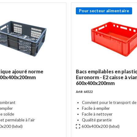
Pour secteur alimentaire
tique ajouré norme
Bacs empilables en plasti
600x400x200mm
Euronorm - E2 caisse à via
600x400x200mm
Art#: 64522
combrant
Convient pour le transport de
 empiler
Facile à empiler
e solide
Facile à nettoyer
t perméable à l'air
Qualité garantie
0x200
(lxhxl)
600x400x200
(lxhxl)