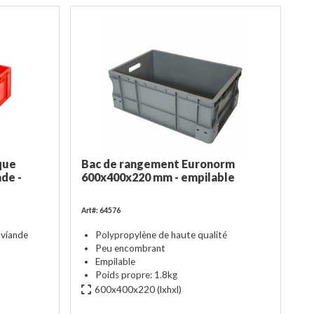
que
Bac de rangement Euronorm
nde -
600x400x220 mm - empilable
Art#: 64576
 viande
Polypropylène de haute qualité
Peu encombrant
Empilable
Poids propre: 1.8kg
600x400x220
(lxhxl)