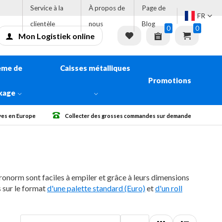
Service à la
À propos de
Page de
FR
clientèle
nous
Blog
0
0
Mon Logistiek online
ème de
Caisses métalliques
Promotions
kage
s sur demande
Livraison gratuite à partir de € 500 Sans TVA.
onorm sont faciles à empiler et grâce à leurs dimensions
 sur le format
d'une palette standard (Euro)
et
d'un roll