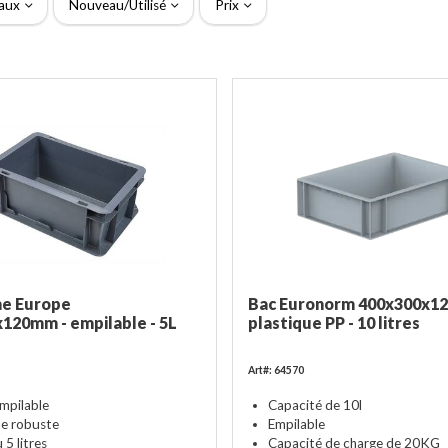
aux
Nouveau/Utilisé
Prix
me Europe
Bac Euronorm 400x300x1
120mm - empilable - 5L
plastique PP - 10 litres
Art#: 64570
empilable
Capacité de 10l
ue robuste
Empilable
5 litres
Capacité de charge de 20KG