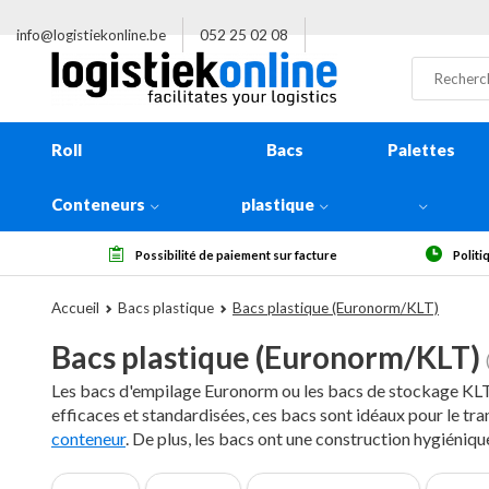
info@logistiekonline.be
052 25 02 08
Roll
Bacs
Palettes
Conteneurs
plastique
Politique de retour de 14 jours, à réception
Plus de 
Accueil
Bacs plastique
Bacs plastique (Euronorm/KLT)
Bacs plastique (Euronorm/KLT)
Les bacs d'empilage Euronorm ou les bacs de stockage KLT 
efficaces et standardisées, ces bacs sont idéaux pour le tr
conteneur
. De plus, les bacs ont une construction hygiéniqu