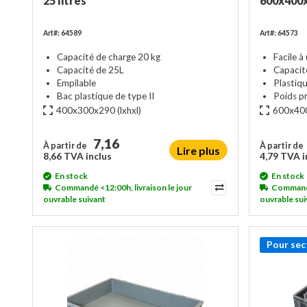
25 litres
600x400
Art#: 64589
Art#: 64573
Capacité de charge 20 kg
Facile à 
Capacité de 25L
Capacit
Empilable
Plastiqu
Bac plastique de type II
Poids p
400x300x290
(lxhxl)
600x40
7,16
À partir de
À partir de
Lire plus
8,66 TVA inclus
4,79 TVA i
En stock
En stock
Commandé <12:00h, livraison le jour
Commandé 
ouvrable suivant
ouvrable sui
Pour sec