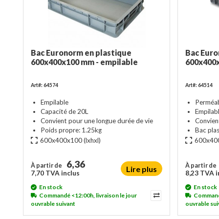
Bac Euronorm en plastique
Bac Euro
600x400x100 mm - empilable
600x400
Art#: 64574
Art#: 64514
Empilable
Perméable
Capacité de 20L
Empilab
Convient pour une longue durée de vie
Convient
Poids propre: 1.25kg
Bac plas
600x400x100
(lxhxl)
600x40
6,36
À partir de
À partir de
Lire plus
7,70 TVA inclus
8,23 TVA i
En stock
En stock
Commandé <12:00h, livraison le jour
Commandé 
ouvrable suivant
ouvrable sui