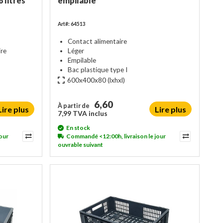
 litres
empilable
Art#: 64513
Contact alimentaire
ire
Léger
Empilable
Bac plastique type I
600x400x80
(lxhxl)
6,60
À partir de
Lire plus
Lire plus
7,99 TVA inclus
En stock
our
Commandé <12:00h, livraison le jour
ouvrable suivant