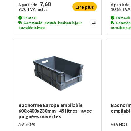
7,60
À partir de
À partir de
Lire plus
9,20 TVA inclus
10,65 TVA 
En stock
En stock
Commandé <12:00h, livraison le jour
Commandé 
ouvrable suivant
ouvrable sui
Bac norme Europe empilable
Bac nor
600x400x230mm - 45 litres - avec
empilabl
poignées ouvertes
Art#: 64590
Art#: 64526