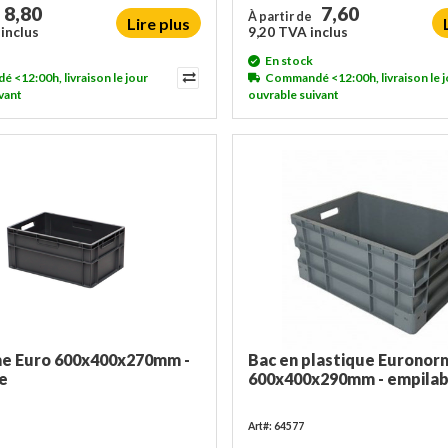
8,80
7,60
À partir de
Lire plus
inclus
9,20 TVA inclus
En stock
<12:00h, livraison le jour
Commandé <12:00h, livraison le j
vant
ouvrable suivant
me Euro 600x400x270mm -
Bac en plastique Euronor
e
600x400x290mm - empilab
Art#: 64577