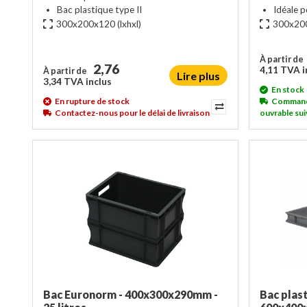
Bac plastique type II
Idéale p
300x200x120
(lxhxl)
300x20
À partir de
2,76
4,11 TVA i
À partir de
Lire plus
3,34 TVA inclus
En stock
En rupture de stock
Commandé 
Contactez-nous pour le délai de livraison
ouvrable sui
Bac Euronorm - 400x300x290mm -
Bac plas