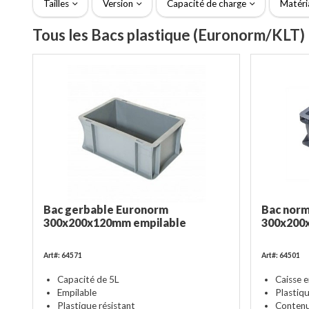
Tailles
Version
Capacité de charge
Matéri
Tous les Bacs plastique (Euronorm/KLT)
Bac gerbable Euronorm
Bac nor
300x200x120mm empilable
300x200x
Art#: 64571
Art#: 64501
Capacité de 5L
Caisse 
Empilable
Plastiq
Plastique résistant
Contenu 