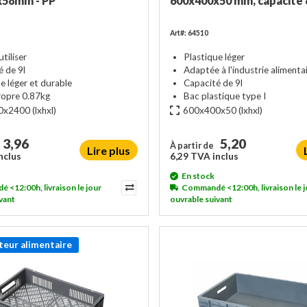
x58mm - PP
600x400x50 mm, capacité 8
Art#: 64510
utiliser
Plastique léger
é de 9l
Adaptée à l'industrie alimenta
e léger et durable
Capacité de 9l
ropre 0.87kg
Bac plastique type I
0x2400
(lxhxl)
600x400x50
(lxhxl)
3,96
5,20
À partir de
Lire plus
nclus
6,29 TVA inclus
En stock
<12:00h, livraison le jour
Commandé <12:00h, livraison le j
vant
ouvrable suivant
teur alimentaire