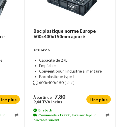
e
Bac plastique norme Europe
m -
600x400x150mm ajouré
Art#: 64516
té
Capacité de 27L
Empilable
Convient pour l'industrie alimentaire
Bac plastique type I
600x400x150
(lxhxl)
7,80
À partir de
Lire plus
Lire plus
9,44 TVA inclus
En stock
our
Commandé <12:00h, livraison le jour
ouvrable suivant