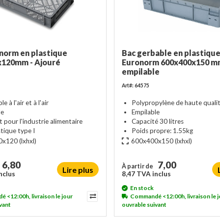
norm en plastique
Bac gerbable en plastiqu
x120mm - Ajouré
Euronorm 600x400x150 m
empilable
Art#: 64575
 à l'air et à l'air
Polypropylène de haute quali
le
Empilable
 pour l'industrie alimentaire
Capacité 30 litres
tique type I
Poids propre: 1.55kg
0x120
(lxhxl)
600x400x150
(lxhxl)
6,80
7,00
À partir de
Lire plus
nclus
8,47 TVA inclus
En stock
<12:00h, livraison le jour
Commandé <12:00h, livraison le j
vant
ouvrable suivant