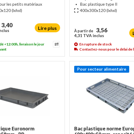
our les petits matériaux
Bac plastique type II
0x120
(lxhxl)
400x300x120
(lxhxl)
3,40
Lire plus
3,56
nclus
À partir de
4,31 TVA inclus
<12:00h, livraison le jour
En rupture de stock
vant
Contactez-nous pour le délai de l
Pour secteur alimentaire
tique Euronorm
Bac plastique norme Euro