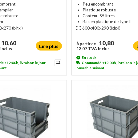
combrant
Peu encombrant
 empiler
Plastique robuste
ue robuste
Contenu 55 litres
rm
Bac en plastique de type II
0x270
(lxhxl)
600x400x290
(lxhxl)
10,60
10,80
À partir de
Lire plus
inclus
13,07 TVA inclus
En stock
<12:00h, livraison le jour
Commandé <12:00h, livraison le j
vant
ouvrable suivant