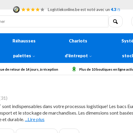
Logistiekonline.be est noté avec un
4.3
/5
Réhausses
Chariots
Syst
palettes
d'êntrepot
stoc
10 boutiques en ligne actives en Europe
Collecter des grosses commande
(31)
sont indispensables dans votre processus logistique! Les bacs Eur
ansport et le stockage de marchandises. Les dimensions sont basées
e et durable.
...Lire plus