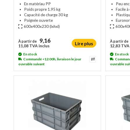
En matériau PP
Peu en
Poids propre 1.95 kg
Facile à
Capacité de charge 30 kg
Plastiq
Poignée ouverte
Eurono
600x400x230
(lxhxl)
600x40
9,16
À partir de
À partir de
Lire plus
11,08 TVA inclus
12,83 TVA 
En stock
En stock
Commandé <12:00h, livraison le jour
Commandé 
ouvrable suivant
ouvrable sui