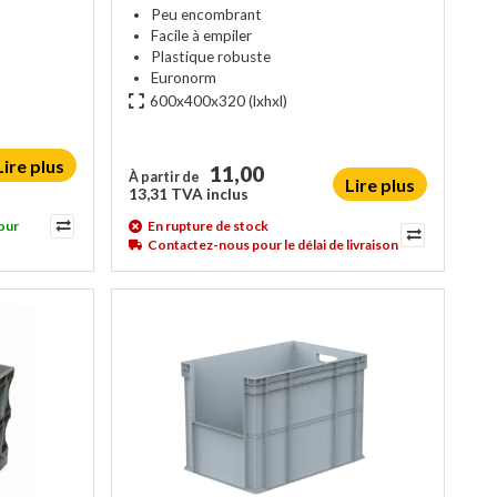
Peu encombrant
Facile à empiler
Plastique robuste
Euronorm
600x400x320
(lxhxl)
Lire plus
11,00
À partir de
Lire plus
13,31 TVA inclus
our
En rupture de stock
Contactez-nous pour le délai de livraison