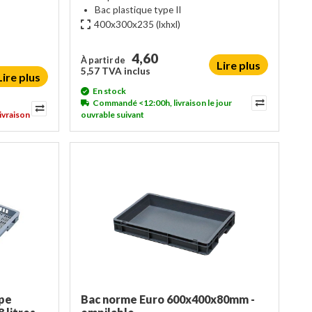
Bac plastique type II
400x300x235
(lxhxl)
4,60
À partir de
Lire plus
5,57 TVA inclus
Lire plus
En stock
Commandé <12:00h, livraison le jour
ivraison
ouvrable suivant
pe
Bac norme Euro 600x400x80mm -