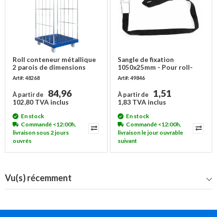
Roll conteneur métallique
Sangle de fixation
2 parois de dimensions
1050x25mm - Pour roll-
810x720x1620mm
conteneurs, couleur noir
Art#: 48268
Art#: 49846
84,96
1,51
À partir de
À partir de
102,80 TVA inclus
1,83 TVA inclus
En stock
En stock
Commandé <12:00h,
Commandé <12:00h,
livraison sous 2 jours
livraison le jour ouvrable
ouvrés
suivant
Vu(s) récemment