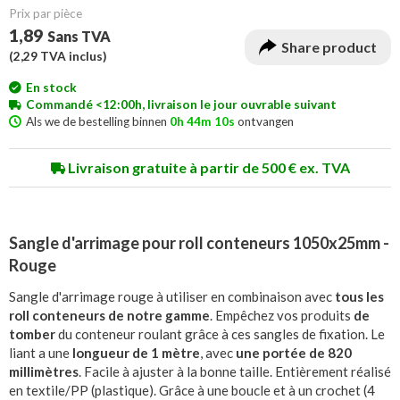
Prix ​​par pièce
1,89
Sans TVA
Share product
(
2,29
TVA inclus)
En stock
Commandé <12:00h, livraison le jour ouvrable suivant
Als we de bestelling binnen
0h 44m 10s
ontvangen
Livraison gratuite à partir de 500 € ex. TVA
Sangle d'arrimage pour roll conteneurs 1050x25mm -
Rouge
Sangle d'arrimage rouge à utiliser en combinaison avec
tous les
roll conteneurs de notre gamme
. Empêchez vos produits
de
tomber
du conteneur roulant grâce à ces sangles de fixation. Le
liant a une
longueur de 1 mètre
, avec
une portée de 820
millimètres
. Facile à ajuster à la bonne taille. Entièrement réalisé
en textile/PP (plastique). Grâce à une boucle et à un crochet (4