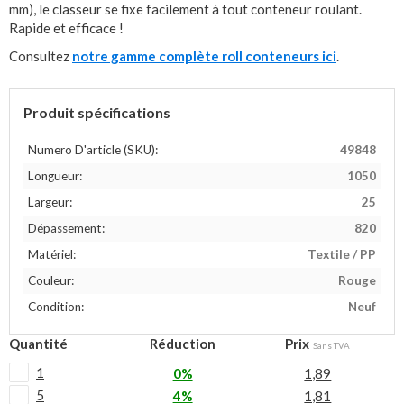
mm), le classeur se fixe facilement à tout conteneur roulant.
Rapide et efficace !
Consultez
notre gamme complète roll conteneurs ici
.
Produit spécifications
Numero D'article (SKU):
49848
Longueur:
1050
Largeur:
25
Dépassement:
820
Matériel:
Textile / PP
Couleur:
Rouge
Condition:
Neuf
Quantité
Réduction
Prix
Sans TVA
1
0%
1,89
5
4%
1,81