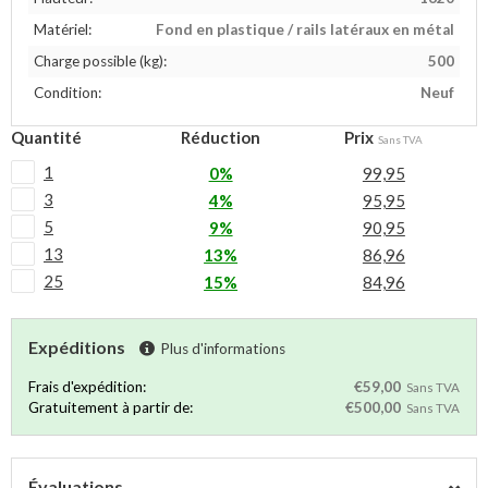
Matériel:
Fond en plastique / rails latéraux en métal
Charge possible (kg):
500
Condition:
Neuf
Quantité
Réduction
Prix
Sans TVA
1
0%
99,95
3
4%
95,95
5
9%
90,95
13
13%
86,96
25
15%
84,96
Expéditions
Plus d'informations
Frais d'expédition:
€59,00
Sans TVA
Gratuitement à partir de:
€500,00
Sans TVA
Évaluations