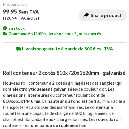
Prix ​​par pièce
99,95
Sans TVA
Share product
(
120,94
TVA inclus)
En stock
Commandé <12:00h, livraison sous 2 jours ouvrés
Livraison gratuite à partir de 500 € ex. TVA
Roll conteneur 2 cotés 810x720x1620mm - galvanisé
Nouveau roll conteneur
à 2 cotés grillagés
(et des sangles) qui
sont
électrolytiquement galvanisées
/de couleur d'or. Les
dimensions intérieures
du conteneur roulant sont de
810x655x1440mm
. La
hauteur du fond
est de 185 mm. Facile à
transporter et à stocker des marchandises. Le conteneur à
roulettes a une capacité de charge de 500 kilogrammes. Le
chariot est donc adapté aux charges lourdes. Les
roues
du roll
conteneur ont
une bande de roulement en