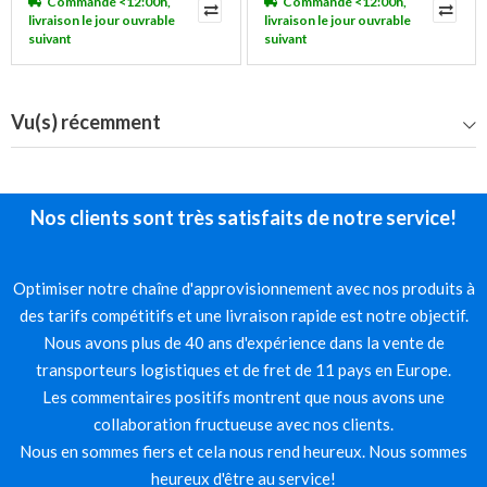
Commandé <12:00h,
Commandé <12:00h,
livraison le jour ouvrable
livraison le jour ouvrable
suivant
suivant
Vu(s) récemment
Nos clients sont très satisfaits de notre service!
Optimiser notre chaîne d'approvisionnement avec nos produits à
des tarifs compétitifs et une livraison rapide est notre objectif.
Nous avons plus de 40 ans d'expérience dans la vente de
transporteurs logistiques et de fret de 11 pays en Europe.
Les commentaires positifs montrent que nous avons une
collaboration fructueuse avec nos clients.
Nous en sommes fiers et cela nous rend heureux. Nous sommes
heureux d'être au service!