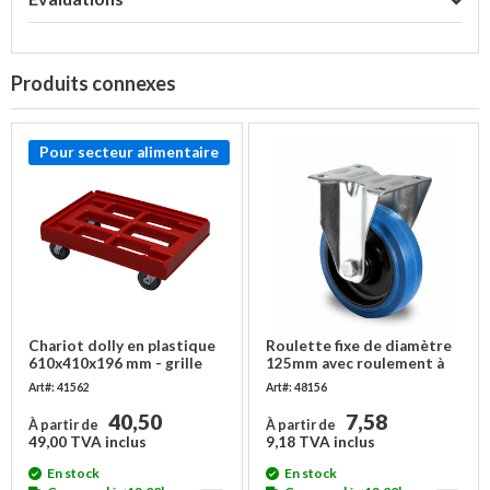
Produits connexes
Pour secteur alimentaire
Chariot dolly en plastique
Roulette fixe de diamètre
610x410x196 mm - grille
125mm avec roulement à
empilable
billes - PA/Caoutchouc
Art#: 41562
Art#: 48156
40,50
7,58
À partir de
À partir de
49,00 TVA inclus
9,18 TVA inclus
En stock
En stock