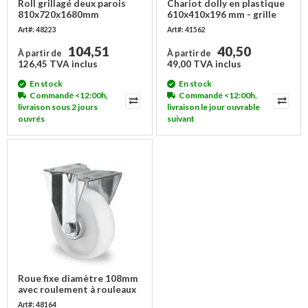
Roll grillagé deux parois
Chariot dolly en plastique
810x720x1680mm
610x410x196 mm - grille
empilable
Art#: 48223
Art#: 41562
104,51
40,50
À partir de
À partir de
126,45 TVA inclus
49,00 TVA inclus
En stock
En stock
Commandé <12:00h,
Commandé <12:00h,
livraison sous 2 jours
livraison le jour ouvrable
ouvrés
suivant
Roue fixe diamètre 108mm
avec roulement à rouleaux
- PP
Art#: 48164