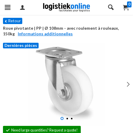
0
Retour
Roue pivotante | PP | Ø 108mm - avec roulement à rouleaux,
150kg
Informations additionnelles
Dernières pièces
Need large quantities? Request a quote!