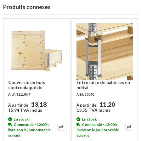
Produits connexes
Couvercle en bois
Entretoise de palettes en
contreplaqué de
métal
dimensions 1200x1000 mm
Art#: 31110HT
Art#: 30040
13,18
11,20
À partir de
À partir de
15,94 TVA inclus
13,55 TVA inclus
En stock
En stock
Commandé <12:00h,
Commandé <12:00h,
livraison le jour ouvrable
livraison le jour ouvrable
suivant
suivant