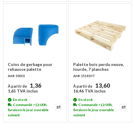
Coins de gerbage pour
Palette bois perdu neuve,
rehausse palette
lourde, 7 planches
Art#: 30010
Art#: 15141HT
1,36
13,60
À partir de
À partir de
1,65 TVA inclus
16,46 TVA inclus
En stock
En stock
Commandé <12:00h,
Commandé <12:00h,
livraison le jour ouvrable
livraison le jour ouvrable
suivant
suivant