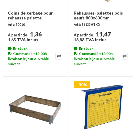
Coins de gerbage pour
Rehausses-palettes bois
rehausse palette
neufs 800x600mm
Art#: 30010
Art#: 36133HTKD
1,36
11,47
À partir de
À partir de
1,65 TVA inclus
13,88 TVA inclus
En stock
En stock
Commandé <12:00h,
Commandé <12:00h,
livraison le jour ouvrable
livraison le jour ouvrable
suivant
suivant
-30%