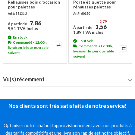
Rehausses bois d'occasion
Porte étiquette pour
pour palettes
réhausses palettes
1200x800mm - 4 charnières
235x165mm
Art#: 38131U
Art#: 60150
7,86
2,79
À partir de
1,56
À partir de
9,51 TVA inclus
1,89 TVA inclus
En stock
En stock
Commandé <12:00h,
Commandé <12:00h,
livraison le jour ouvrable
livraison le jour ouvrable
suivant
suivant
Vu(s) récemment
Nos clients sont très satisfaits de notre service!
Optimiser notre chaîne d'approvisionnement avec nos produits à
des tarifs compétitifs et une livraison rapide est notre objectif.