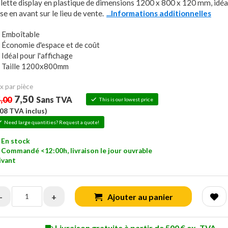
lette display en plastique de dimensions 1200 x 800 x 120 mm, idéa
se en avant sur le lieu de vente.
...Informations additionnelles
Emboîtable
Économie d'espace et de coût
Idéal pour l'affichage
Taille 1200x800mm
x ​​par pièce
7,50
,00
Sans TVA
This is our lowest price
,08
TVA inclus)
Need large quantities? Request a quote!
En stock
Commandé <12:00h, livraison le jour ouvrable
ivant
-
+
Ajouter au panier
Livraison gratuite à partir de 500 € ex. TVA