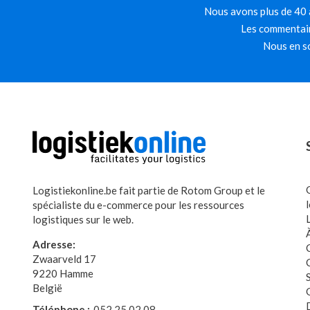
Nous avons plus de 40 a
Les commentair
Nous en so
Logistiekonline.be fait partie de Rotom Group et le
spécialiste du e-commerce pour les ressources
logistiques sur le web.
Adresse:
Zwaarveld 17
9220 Hamme
België
Téléphone :
052 25 02 08