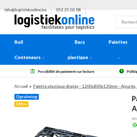
info@logistiekonline.be
052 25 02 08
Roll
Bacs
Palettes
Conteneurs
plastique
aiement sur facture
Politique de retour de 14 jours, à réception
Accueil
Palette plastique display - 1200x800x120mm - Ajourée,
Opruiming
P
Offre
A
Art