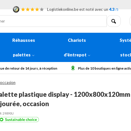
Logistiekonline.be est noté avec un
4.3
/5
Réhausses
Chariots
Syst
palettes
d'êntrepot
stoc
Plus de 10 boutiques en ligne actives en Europe
Collecter des
 occasion
alette plastique display - 1200x800x120mm 
jourée, occasion
#: 29890U