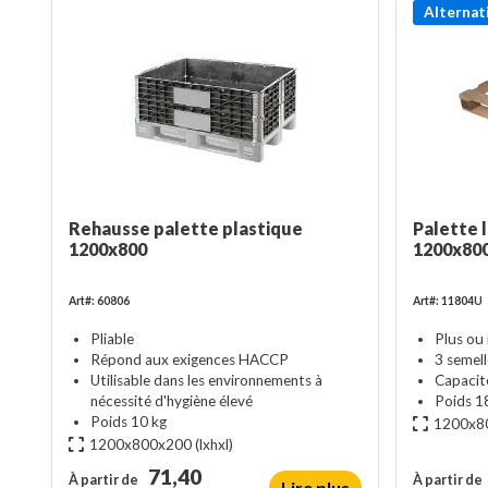
Alternat
Rehausse palette plastique
Palette 
1200x800
1200x800
Art#: 60806
Art#: 11804U
Pliable
Plus ou
Répond aux exigences HACCP
3 semel
Utilisable dans les environnements à
Capacit
nécessité d'hygiène élevé
Poids 1
Poids 10 kg
1200x8
1200x800x200
(lxhxl)
71,40
À partir de
À partir de
Lire plus