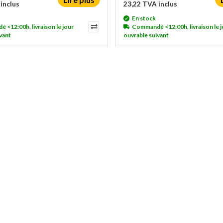
inclus
23,22 TVA inclus
En stock
<12:00h, livraison le jour
Commandé <12:00h, livraison le j
vant
ouvrable suivant