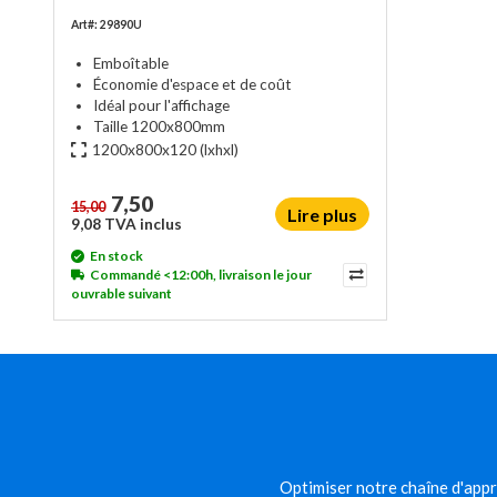
Art#: 29890U
Emboîtable
Économie d'espace et de coût
Idéal pour l'affichage
Taille 1200x800mm
1200x800x120
(lxhxl)
7,50
15,00
Lire plus
9,08 TVA inclus
En stock
Commandé <12:00h, livraison le jour
ouvrable suivant
Optimiser notre chaîne d'appro