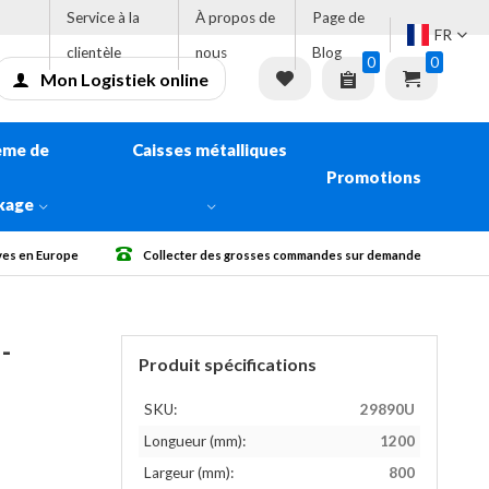
Service à la
À propos de
Page de
FR
clientèle
nous
Blog
0
0
Mon Logistiek online
ème de
Caisses métalliques
Promotions
kage
 grosses commandes sur demande
Livraison gratuite à partir de € 500 San
-
Produit spécifications
SKU:
29890U
Longueur (mm):
1200
Largeur (mm):
800