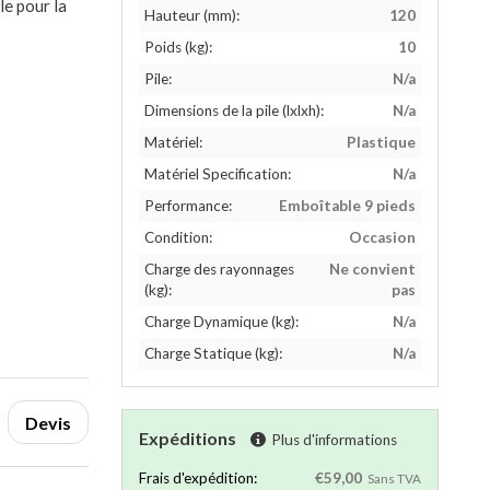
le pour la
Hauteur (mm):
120
Poids (kg):
10
Pile:
N/a
Dimensions de la pile (lxlxh):
N/a
Matériel:
Plastique
Matériel Specification:
N/a
Performance:
Emboîtable 9 pieds
Condition:
Occasion
Charge des rayonnages
Ne convient
(kg):
pas
Charge Dynamique (kg):
N/a
Charge Statique (kg):
N/a
Devis
Expéditions
Plus d'informations
Frais d'expédition:
€59,00
Sans TVA