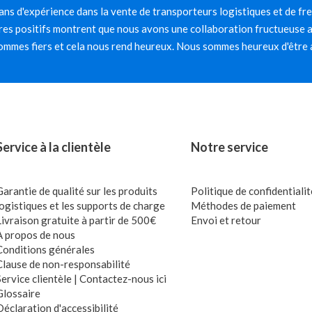
ns d'expérience dans la vente de transporteurs logistiques et de fr
es positifs montrent que nous avons une collaboration fructueuse av
mmes fiers et cela nous rend heureux. Nous sommes heureux d'être 
Service à la clientèle
Notre service
Garantie de qualité sur les produits
Politique de confidentialit
logistiques et les supports de charge
Méthodes de paiement
Livraison gratuite à partir de 500€
Envoi et retour
À propos de nous
Conditions générales
Clause de non-responsabilité
Service clientèle | Contactez-nous ici
Glossaire
Déclaration d'accessibilité