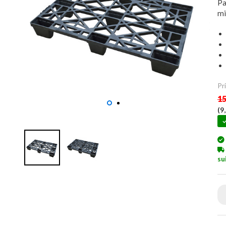
Pa
mi
Pri
15
(
9
su