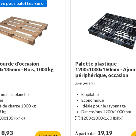
ive pour palettes Euro
lourde d'occasion
Palette plastique
x135mm - Bois, 1000 kg
1200x1000x160mm - Ajour
périphérique, occasion
Art#: 29150U
 moins 5 planches
Empilable
les
Economique
é de charge 1000 kg
Idéale pour le rayonnage
8 kg
Dimensions 1200x1000mm
00x135
(lxhxl)
1200x1000x160
(lxhxl)
8,93
19,19
À partir de
Lire plus