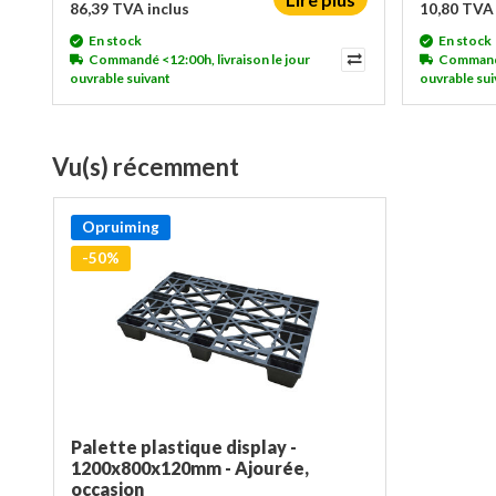
86,39 TVA inclus
10,80 TVA 
En stock
En stock
Commandé <12:00h, livraison le jour
Commandé 
ouvrable suivant
ouvrable sui
Vu(s) récemment
Opruiming
-50%
Palette plastique display -
1200x800x120mm - Ajourée,
occasion