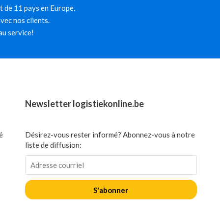
et de 11 pays en Europe.
ec nos clients.
au service!
Newsletter logistiekonline.be
é
Désirez-vous rester informé? Abonnez-vous à notre
liste de diffusion:
S'abonner