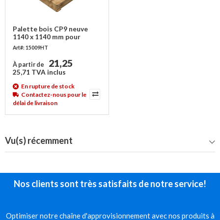
Palette bois CP9 neuve
1140 x 1140 mm pour
industrie chimique
Art#: 15009HT
21,25
À partir de
25,71 TVA inclus
En rupture de stock
Contactez-nous pour le
délai de livraison
Vu(s) récemment
Nos clients sont très satisfaits de notre service!
Optimiser notre chaîne d'approvisionnement avec nos produits à