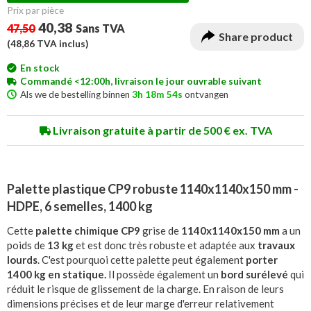
Prix ​​par pièce
40,38
47,50
Sans TVA
Share product
(
48,86
TVA inclus)
En stock
Commandé <12:00h, livraison le jour ouvrable suivant
Als we de bestelling binnen
3h 18m 54s
ontvangen
Livraison gratuite à partir de 500 € ex. TVA
Palette plastique CP9 robuste 1140x1140x150 mm -
HDPE, 6 semelles, 1400 kg
Cette
palette chimique CP9
grise de
1140x1140x150 mm
a un
poids de
13 kg
et est donc très robuste et adaptée aux
travaux
lourds
. C'est pourquoi cette palette peut également
porter
1400 kg en statique.
Il possède également un
bord surélevé
qui
réduit le risque de glissement de la charge. En raison de leurs
dimensions précises et de leur marge d'erreur relativement