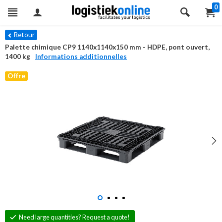
0
Retour
Palette chimique CP9 1140x1140x150 mm - HDPE, pont ouvert,
1400 kg
Informations additionnelles
Offre
This is our lowest price
Need large quantities? Request a quote!