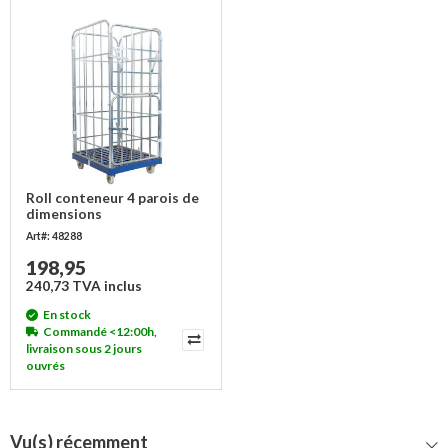
Roll conteneur 4 parois de
dimensions
810x720x1620mm
Art#: 48288
198,95
240,73 TVA inclus
En stock
Commandé <12:00h,
livraison sous 2 jours
ouvrés
Vu(s) récemment