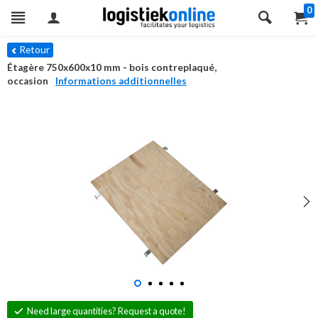
0
Retour
Étagère 750x600x10 mm - bois contreplaqué,
occasion
Informations additionnelles
Need large quantities? Request a quote!