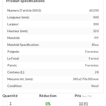
Produit spécifications
Numero D'article (SKU):
65200
Longueur (mm):
400
Largeur:
300
Hauteur (mm):
320
Matériel:
PP
Matériel Specification:
Bleu
Poignée:
Fermées
Le Fond:
Fermé
Parois:
Fermées
Contenu (L):
28
Mesures int. (mm):
345x270x305mm
Condition:
Neuf
Quantité
Réduction
Prix
Sans TVA
1
0%
10,95