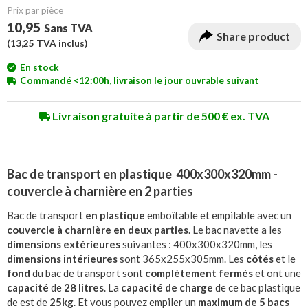
Prix ​​par pièce
10,95
Sans TVA
Share product
(
13,25
TVA inclus)
En stock
Commandé <12:00h, livraison le jour ouvrable suivant
Livraison gratuite à partir de 500 € ex. TVA
Bac de transport en plastique 400x300x320mm -
couvercle à charnière en 2 parties
Bac de transport
en plastique
emboîtable et empilable avec un
couvercle à charnière en deux parties
. Le bac navette a les
dimensions extérieures
suivantes : 400x300x320mm, les
dimensions intérieures
sont 365x255x305mm. Les
côtés
et le
fond
du bac de transport sont
complètement fermés
et ont une
capacité
de
28 litres
. La
capacité de charge
de ce bac plastique
de est de
25kg
. Et vous pouvez empiler un
maximum de 5 bacs