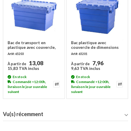
Bac de transport en
Bac plastique avec
plastique avec couvercle,
couvercle de dimensions
empilable 600x400x365mm
400x300x365mm
Art#: 65203
Art#: 65201
13,08
7,96
À partir de
À partir de
15,83 TVA inclus
9,63 TVA inclus
En stock
En stock
Commandé <12:00h,
Commandé <12:00h,
livraison le jour ouvrable
livraison le jour ouvrable
suivant
suivant
Vu(s) récemment