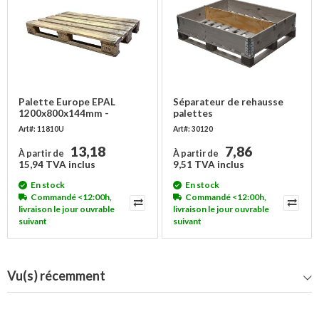
Palette Europe EPAL
Séparateur de rehausse
1200x800x144mm -
palettes
occasion, 1500 kg
1200x1000x200mm -
Art#: 11810U
Art#: 30120
Longitudinale
13,18
7,86
À partir de
À partir de
15,94 TVA inclus
9,51 TVA inclus
En stock
En stock
Commandé <12:00h,
Commandé <12:00h,
livraison le jour ouvrable
livraison le jour ouvrable
suivant
suivant
Vu(s) récemment