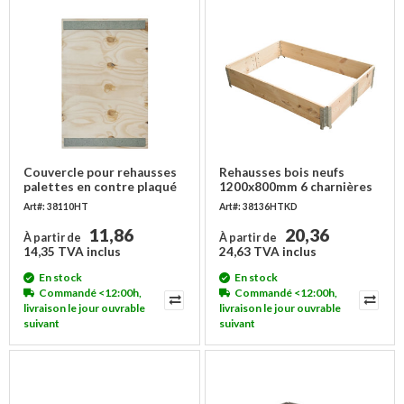
Couvercle pour rehausses
Rehausses bois neufs
palettes en contre plaqué
1200x800mm 6 charnières
1200x800x9mm
Art#: 38110HT
Art#: 38136HTKD
11,86
20,36
À partir de
À partir de
14,35 TVA inclus
24,63 TVA inclus
En stock
En stock
Commandé <12:00h,
Commandé <12:00h,
livraison le jour ouvrable
livraison le jour ouvrable
suivant
suivant