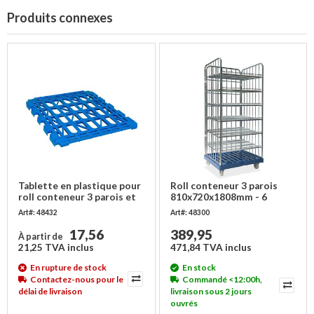
Produits connexes
Tablette en plastique pour
Roll conteneur 3 parois
roll conteneur 3 parois et
810x720x1808mm - 6
antivol
niveaux
Art#: 48432
Art#: 48300
17,56
389,95
À partir de
21,25 TVA inclus
471,84 TVA inclus
En rupture de stock
En stock
Contactez-nous pour le
Commandé <12:00h,
délai de livraison
livraison sous 2 jours
ouvrés