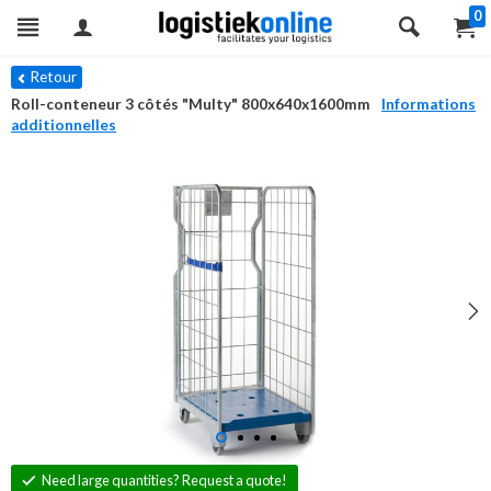
0
Retour
Roll-conteneur 3 côtés "Multy" 800x640x1600mm
Informations
additionnelles
Need large quantities? Request a quote!