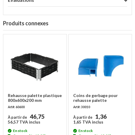
Produits connexes
Rehausse palette plastique
Coins de gerbage pour
800x600x200 mm
rehausse palette
Art#: 60600
Art#: 30010
46,75
1,36
À partir de
À partir de
56,57 TVA inclus
1,65 TVA inclus
En stock
En stock