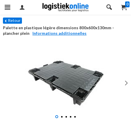
0
Retour
Palette en plastique légère dimensions 800x600x130mm -
plancher plein
Informations additionnelles