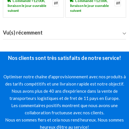
Commandé <12:00h,
Commandé <12:00h,
livraison le jour ouvrable
livraison le jour ouvrable
suivant
suivant
Vu(s) récemment
Nos clients sont très satisfaits de notre service!
Optimiser notre chaîne d'approvisionnement avec nos produits à
des tarifs compétitifs et une livraison rapide est notre objectif.
Nous avons plus de 40 ans d'expérience dans la vente de
transporteurs logistiques et de fret de 11 pays en Europe.
Les commentaires positifs montrent que nous avons une
collaboration fructueuse avec nos clients.
Nous en sommes fiers et cela nous rend heureux. Nous sommes
heureux d'être au service!