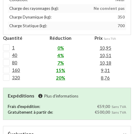
Charge des rayonnages (kg):
Ne convient pas
Charge Dynamique (kg):
350
Charge Statique (kg):
700
Quantité
Réduction
Prix
Sans TVA
1
0%
10,95
40
4%
10,51
80
7%
10,18
160
15%
9,31
320
20%
8,76
Expéditions
Plus d'informations
Frais d'expédition:
€59,00
Sans TVA
Gratuitement à partir de:
€500,00
Sans TVA
Évaluations