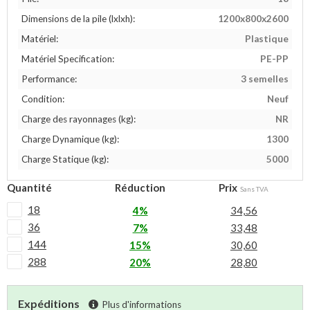
Dimensions de la pile (lxlxh):
1200x800x2600
Matériel:
Plastique
Matériel Specification:
PE-PP
Performance:
3 semelles
Condition:
Neuf
Charge des rayonnages (kg):
NR
Charge Dynamique (kg):
1300
Charge Statique (kg):
5000
Quantité
Réduction
Prix
Sans TVA
18
4%
34,56
36
7%
33,48
144
15%
30,60
288
20%
28,80
Expéditions
Plus d'informations