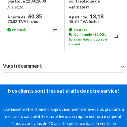
plastique 1200x1000
contreplaqué de
dimensions 1200x1000 mm
Art#: 60100
Art#: 31110HT
60,35
13,18
À partir de
À partir de
73,02 TVA inclus
15,94 TVA inclus
En stock
En stock
Commandé <12:00h,
livraison le jour ouvrable
suivant
Vu(s) récemment
Nos clients sont très satisfaits de notre service!
Optimiser notre chaîne d'approvisionnement avec nos produits à
des tarifs compétitifs et une livraison rapide est notre objectif.
Nous avons plus de 40 ans d'expérience dans la vente de