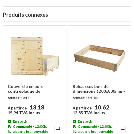
Produits connexes
Couvercle en bois
Rehausses bois de
contreplaqué de
dimensions 1200x800mm -
dimensions 1200x1000 mm
4 charnières, nouveau,
Art#: 31110HT
Art#: 38135HTKD
choix B
13,18
10,62
À partir de
À partir de
15,94 TVA inclus
12,85 TVA inclus
En stock
En stock
Commandé <12:00h,
Commandé <12:00h,
livraison le jour ouvrable
livraison le jour ouvrable