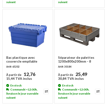
suivant
suivant
Bac plastique avec
Séparateur de palettes
couvercle empilable
1200x800x200mm - 8
600x400x320mm
compartiments
Art#: 65202
Art#: 30184
12,76
25,49
À partir de
À partir de
15,44 TVA inclus
30,84 TVA inclus
En stock
En stock
Commandé <12:00h,
Commandé <12:00h,
livraison le jour ouvrable
livraison le jour ouvrable
suivant
suivant