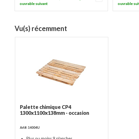
ouvrable suivant
ouvrable sui
Vu(s) récemment
Palette chimique CP4
1300x1100x138mm - occasion
Art#: 14004U
Plus ou moins 9 planches