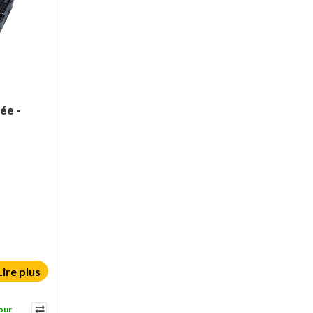
ée -
Lire plus
our