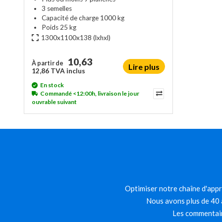
3 semelles
Capacité de charge 1000 kg
Poids 25 kg
1300x1100x138
(lxhxl)
10,63
À partir de
Lire plus
12,86 TVA inclus
En stock
Commandé <12:00h, livraison le jour
ouvrable suivant
Optimiser notre chaîne d'appro
Nous avons plus de 40 a
Les commentair