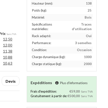
Hauteur (mm):
138
Poids (kg):
25
Matériel:
Bois
Spécifications
Traces
matérielles:
d'utilisation
Prix
Sans TVA
Rack adapté:
Oui
12,50
Performance:
3 semelles
12,00
Condition:
Occasion
11,38
Charge dynamique (kg):
1000
10,88
10,63
Charge statique (kg):
2000
Devis
Expéditions
Plus d'informations
Frais d'expédition:
€59,00
Sans TVA
Gratuitement à partir de:
€500,00
Sans TVA