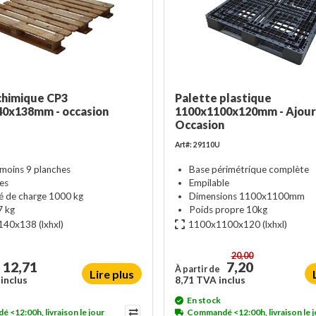
chimique CP3
Palette plastique
0x138mm - occasion
1100x1100x120mm - Ajour
Occasion
Art#: 29110U
 moins 9 planches
Base périmétrique complète
les
Empilable
é de charge 1000 kg
Dimensions 1100x1100mm
7 kg
Poids propre 10kg
140x138
(lxhxl)
1100x1100x120
(lxhxl)
20,00
12,71
7,20
À partir de
Lire plus
inclus
8,71 TVA inclus
En stock
<12:00h, livraison le jour
Commandé <12:00h, livraison le j