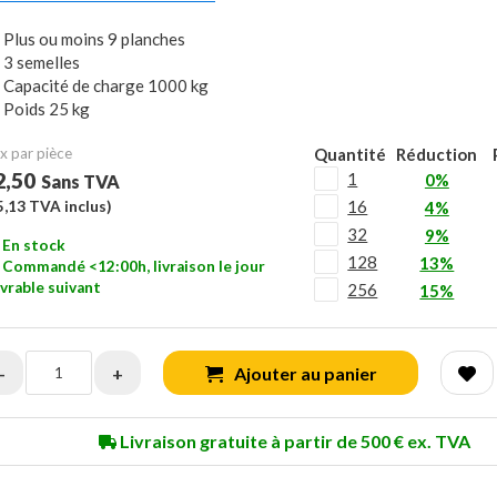
Plus ou moins 9 planches
3 semelles
Capacité de charge 1000 kg
Poids 25 kg
x ​​par pièce
Quantité
Réduction
2,50
1
0%
Sans TVA
16
5,13
TVA inclus)
4%
32
9%
En stock
128
13%
Commandé <12:00h, livraison le jour
vrable suivant
256
15%
-
+
Ajouter au panier
Livraison gratuite à partir de 500 € ex. TVA