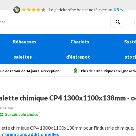
Logistiekonline.be est noté avec un
4.3
/5
Réhausses
Chariots
Syst
palettes
d'êntrepot
stoc
à réception
Plus de 10 boutiques en ligne actives en Europe
C
alette chimique CP4 1300x1100x138mm - o
#: 14004U
lette chimique CP4 1300x1100x138mm pour l'industrie chimique.
..Informations additionnelles