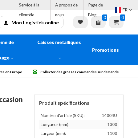
Service à la
À propos de
Page de
FR
clientèle
nous
Blog
0
0
Mon Logistiek online
ème de
Caisses métalliques
Promotions
kage
ollecter des grosses commandes sur demande
Livraison gratuite à parti
ccasion
Produit spécifications
Numéro d'article (SKU):
14004U
Longueur (mm):
1300
Largeur (mm):
1100