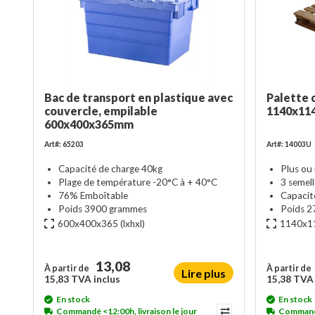
Bac de transport en plastique avec
Palette 
couvercle, empilable
1140x114
600x400x365mm
Art#: 65203
Art#: 14003U
Capacité de charge 40kg
Plus ou
Plage de température -20°C à + 40°C
3 semel
76% Emboîtable
Capacit
Poids 3900 grammes
Poids 2
600x400x365
(lxhxl)
1140x1
13,08
À partir de
À partir de
Lire plus
15,83 TVA inclus
15,38 TVA 
En stock
En stock
Commandé <12:00h, livraison le jour
Commandé 