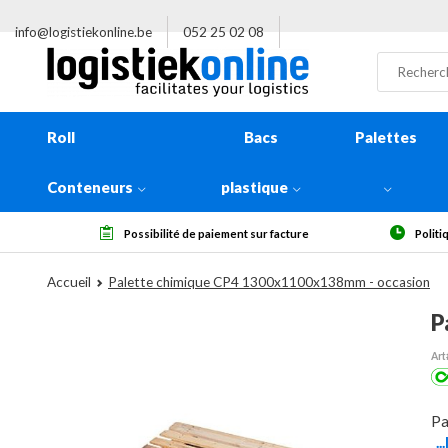
info@logistiekonline.be
052 25 02 08
Roll
Bacs
Palettes
Conteneurs
plastique
ssibilité de paiement sur facture
Politique de retour de 14 jours, 
Accueil
Palette chimique CP4 1300x1100x138mm - occasion
P
Art
Pa
.