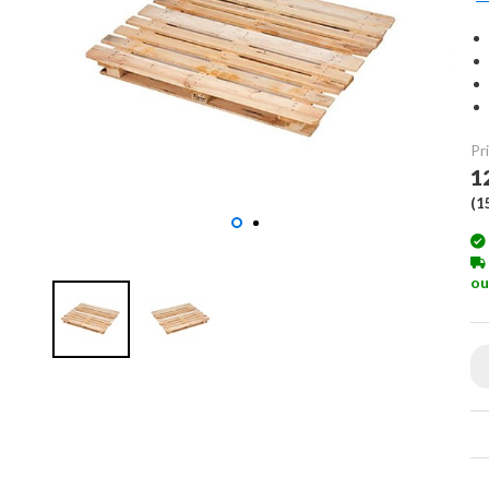
Pri
1
(
1
ou