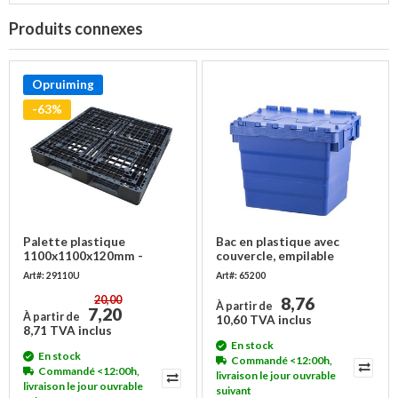
Produits connexes
Opruiming
-63%
Palette plastique
Bac en plastique avec
1100x1100x120mm -
couvercle, empilable
Ajourée - Occasion
400x300x320mm
Art#: 29110U
Art#: 65200
20,00
8,76
À partir de
7,20
À partir de
10,60 TVA inclus
8,71 TVA inclus
En stock
En stock
Commandé <12:00h,
Commandé <12:00h,
livraison le jour ouvrable
livraison le jour ouvrable
suivant