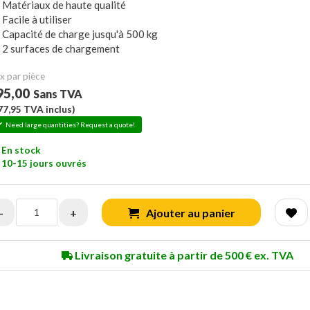
Matériaux de haute qualité
Facile à utiliser
Capacité de charge jusqu'à 500 kg
2 surfaces de chargement
x ​​par pièce
95,00
Sans TVA
77,95
TVA inclus)
Need large quantities? Request a quote!
En stock
10-15 jours ouvrés
-
+
Ajouter au panier
Livraison gratuite à partir de 500 € ex. TVA