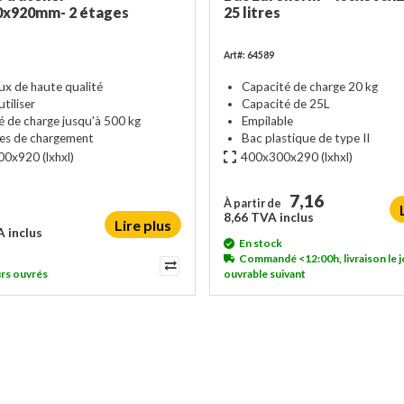
0x920mm- 2 étages
25 litres
Art#: 64589
ux de haute qualité
Capacité de charge 20 kg
utiliser
Capacité de 25L
é de charge jusqu'à 500 kg
Empilable
ces de chargement
Bac plastique de type II
00x920
(lxhxl)
400x300x290
(lxhxl)
7,16
À partir de
8,66 TVA inclus
Lire plus
 inclus
En stock
Commandé <12:00h, livraison le j
urs ouvrés
ouvrable suivant