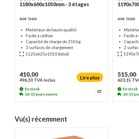
1180x600x1050mm - 3 étages
1190x70
Art#: 72603
Art#: 72600
Matériaux de haute qualité
Matéria
Facile à utiliser
Facile à 
Capacité de charge de 250 kg
Capacit
3 surfaces de chargement
2 surfa
1125x625x1010
(lxhxl)
1190x7
410,00
515,00
Lire plus
496,10 TVA inclus
623,15 TVA
En stock
En stock
10-15 jours ouvrés
10-15 jo
Vu(s) récemment