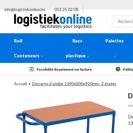
info@logistiekonline.be
052 25 02 08
Roll
Bacs
Palettes
Conteneurs
plastique
e
Politique de retour de 14 jours, à réception
Plus d
Accueil
Desserte d'atelier 1390x800x920mm- 2 étages
D
Art
De
1