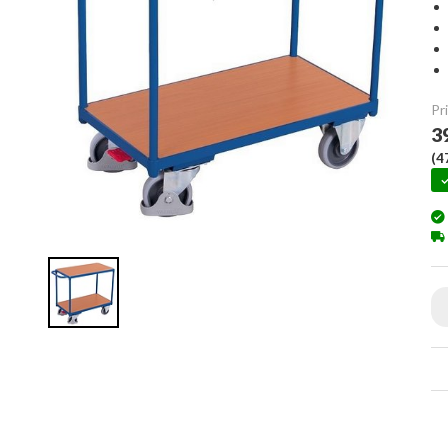
Pri
3
(
4