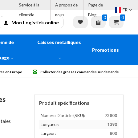
Service à la
À propos de
Page de
FR
clientèle
nous
Blog
0
0
Mon Logistiek online
ème de
Caisses métalliques
Promotions
kage
es sur demande
Livraison gratuite à partir de € 500 Sans TVA.
es
Produit spécifications
Numero D'article (SKU):
72800
otales
Longueur:
1390
Largeur:
800