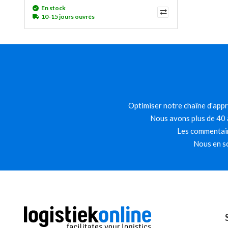
En stock
10-15 jours ouvrés
Optimiser notre chaîne d'appro
Nous avons plus de 40 a
Les commentair
Nous en so