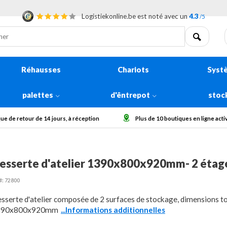
Logistiekonline.be est noté avec un
4.3
/5
Réhausses
Chariots
Syst
palettes
d'êntrepot
stoc
e 10 boutiques en ligne actives en Europe
Collecter des grosses command
esserte d'atelier 1390x800x920mm- 2 étag
#: 72800
sserte d'atelier composée de 2 surfaces de stockage, dimensions t
390x800x920mm
...Informations additionnelles