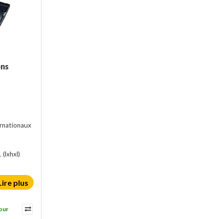
ons
rnationaux
1
(lxhxl)
Lire plus
our