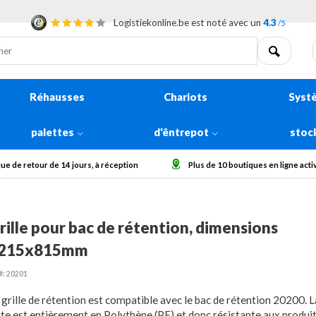
Logistiekonline.be est noté avec un
4.3
/5
Réhausses
Chariots
Syst
palettes
d'êntrepot
stoc
que de retour de 14 jours, à réception
Plus de 10 boutiques en ligne act
rille pour bac de rétention, dimensions
215x815mm
#: 20201
 grille de rétention est compatible avec le bac de rétention 20200. La
ite est entièrement en Polythène (PE) et donc résistante aux produi