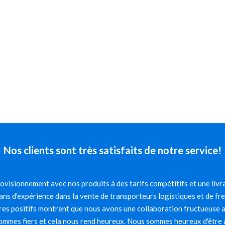
Nos clients sont très satisfaits de notre service!
visionnement avec nos produits à des tarifs compétitifs et une livra
ns d'expérience dans la vente de transporteurs logistiques et de fr
es positifs montrent que nous avons une collaboration fructueuse av
mmes fiers et cela nous rend heureux. Nous sommes heureux d'être 