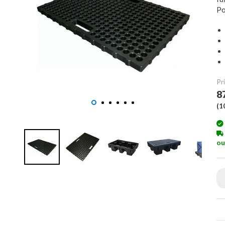
Po
Pri
8
(
1
ou