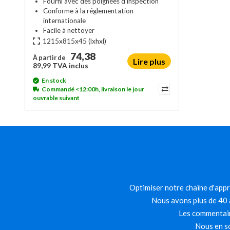
Fourni avec des poignées d'inspection
Conforme à la réglementation
internationale
Facile à nettoyer
1215x815x45
(lxhxl)
74,38
À partir de
Lire plus
89,99 TVA inclus
En stock
Commandé <12:00h, livraison le jour
ouvrable suivant
Optimiser notre chaîne d'appro
Nous avons plus de 40 a
Les commentair
Nous en so