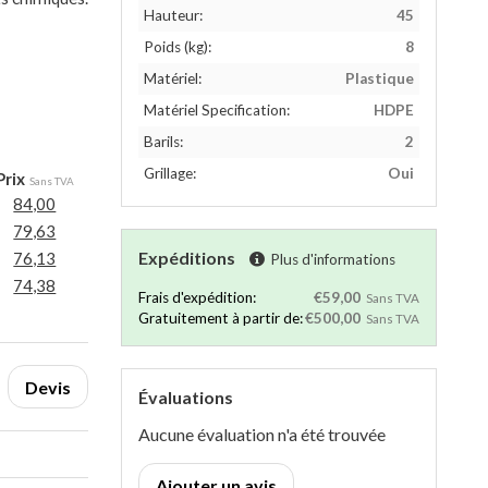
Hauteur:
45
Poids (kg):
8
Matériel:
Plastique
Matériel Specification:
HDPE
Barils:
2
Grillage:
Oui
Prix
Sans TVA
84,00
79,63
Expéditions
76,13
Plus d'informations
74,38
Frais d'expédition:
€59,00
Sans TVA
Gratuitement à partir de:
€500,00
Sans TVA
Devis
Évaluations
Aucune évaluation n'a été trouvée
Ajouter un avis