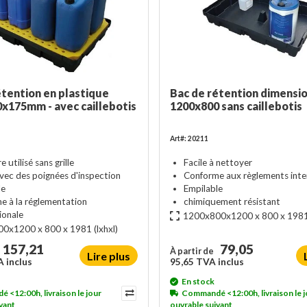
étention en plastique
Bac de rétention dimensi
x175mm - avec caillebotis
1200x800 sans caillebotis
Art#: 20211
 utilisé sans grille
Facile à nettoyer
vec des poignées d'inspection
Conforme aux règlements inte
le
Empilable
e à la réglementation
chimiquement résistant
ionale
1200x800x1200 x 800 x 198
0x1200 x 800 x 1981
(lxhxl)
157,21
79,05
À partir de
Lire plus
 inclus
95,65 TVA inclus
En stock
<12:00h, livraison le jour
Commandé <12:00h, livraison le j
vant
ouvrable suivant