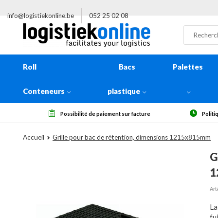
info@logistiekonline.be
052 25 02 08
Roll
Bacs
Palettes
Conteneurs
plastique
8h
Possibilité de paiement sur facture
Politi
Accueil
Grille pour bac de rétention, dimensions 1215x815mm
G
1
Art
La
fu