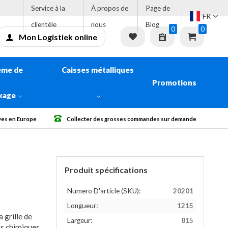
Service à la
À propos de
Page de
FR
clientèle
nous
Blog
0
0
Mon Logistiek online
ème de
Caisses métalliques
Promotions
kage
ives en Europe
Collecter des grosses commandes sur demande
Produit spécifications
Numero D'article (SKU):
20201
Longueur:
1215
 grille de
Largeur:
815
ts chimiques.