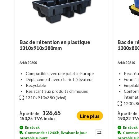
Bac de rétention en plastique
Bac de r
1310x910x380mm
1200x800
Art#: 20200
Art#: 20210
Compatible avec une palette Europe
Peut être
Déplacement avec chariot élévateur
Fourni a
Recyclable
Empilab
Résistant aux produits chimiques
Conform
internat
1310x910x380
(lxhxl)
1200x80
126,65
À partir de
À partir de
Lire plus
153,25 TVA inclus
190,22 TVA
En stock
En stock
Commandé <12:00h, livraison le jour
Commandé 
ouvrable suivant
ouvrable sui