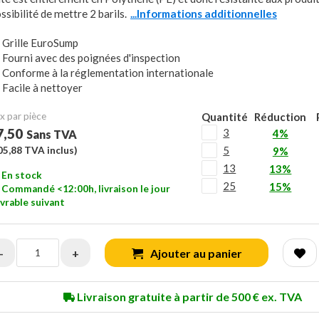
ssibilité de mettre 2 barils.
...Informations additionnelles
Grille EuroSump
Fourni avec des poignées d'inspection
Conforme à la réglementation internationale
Facile à nettoyer
x ​​par pièce
Quantité
Réduction
7,50
3
4%
Sans TVA
5
05,88
TVA inclus)
9%
13
13%
En stock
25
15%
Commandé <12:00h, livraison le jour
vrable suivant
-
+
Ajouter au panier
Livraison gratuite à partir de 500 € ex. TVA