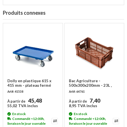
Produits connexes
Dolly en plastique 615 x
Bac Agriculture -
415 mm - plateau fermé
500x300x200mm - 23L ,
ajouré
Art#: 41538
Art#: 64761
45,48
7,40
À partir de
À partir de
55,02 TVA inclus
8,95 TVA inclus
En stock
En stock
Commandé <12:00h,
Commandé <12:00h,
livraison le jour ouvrable
livraison le jour ouvrable